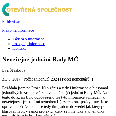
Přihlásit se
Právo na informace
Žádám o informace
Poskytuji informace
Kontakt
Neveřejné jednání Rady MČ
Eva Šťásková
31. 5. 2017 | Počet zhlédnutí: 2324 | Počet komentářů: 1
Požádala jsem na Praze 10 o zápis a tedy i informace o hlasování
jednotlivých zastupitelů z neveřejného (?) jednání Rady MČ. Na
tento dotaz mi bylo odpovězeno, že tyto informace vzhledem k
neveřejnosti jednání mi nemohou být ze zákona poskytnuty. Je to
opravdu tak? Nemohu se tedy tím pádem dozvědět jak který politik
hlasoval např. v rámci projektu, který se mne týká a to jen díky
tomu, že jsou jednání neveřejná?