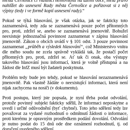
města Černošice či vlastnicí nemovitosti na území obce, měla právo
nahlížet do usnesení Rady města Černošice a pořizovat si z něj
výpisy (tedy i ve formě kopií usnesení rady).
“
Pokud se týká hlasování, je však otázka, jak se fakticky toto
zaznamenává, tedy zda se zaznamenává pouze počet přítomných
pro, proti, zdržel se, anebo se zaznamenává jmenovitě. Bohužel
neexistuje jednoznačná povinnost zaznamenat v zápisu hlasování
jmenovitě. Zákon o obcích uvádí v § 101 odst. 3 pouze povinnost
zaznamenat
„průběh a výsledek hlasování“,
což Ministerstvo vnitra
dle mého soudu ne zcela správně vykládá tak, že postačí počet
přítomných pro, proti, zdržel se
.
Ať tak či onak, oba výstupy
takového hlasování jsou informací, která je volně přístupná a na
žádost dle InfZ musí být žadateli poskytnuta.
Problém tedy bude jen tehdy, pokud se hlasování nezaznamenává
jmenovitě. Pak vlastně žádáte o neexistující informaci, která není
nijak zachycena na nosiči (v dokumentu).
Proti postupu, který jste popsala, je nyní třeba podat odvolání,
protože povinný subjekt fakticky sdělil, že informaci neposkytne a
uvedl i určité odůvodnění (byť chybné). Toto jeho sdělení tedy lze
považovat za vydané rozhodnutí o odmítnutí žádosti o informace,
proti kterému je opravným prostředkem podání dovolání. Odvolání
je nutno podat do 15 dnů ode dne oznámení rozhodnutí, tj. od
doručení uvedeného sdělení.