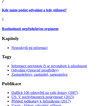
2
Kde mám podat odvolání a kde stížnost?
1
Rozhodnutí nepříslušným orgánem
Kapitoly
Neposkytli mi informaci
Tagy
Informace neexistuje či se nevztahuje k působnosti
Odvolání (Opravné prostředky)
Zastupitelstvo, zastupitel, samospráva
Publikace
Dalších 106 odpovědí na vaše dotazy (2007)
ÚS: V pochybnostech poskytnout! (2015)
Přehled judikatury k Infozákonu (2017)
Vzory - žádost, odvolání, stížnost