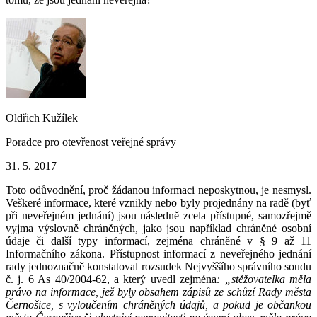
Oldřich Kužílek
Poradce pro otevřenost veřejné správy
31. 5. 2017
Toto odůvodnění, proč žádanou informaci neposkytnou, je nesmysl.
Veškeré informace, které vznikly nebo byly projednány na radě (byť
při neveřejném jednání) jsou následně zcela přístupné, samozřejmě
vyjma výslovně chráněných, jako jsou například chráněné osobní
údaje či další typy informací, zejména chráněné v § 9 až 11
Informačního zákona. Přístupnost informací z neveřejného jednání
rady jednoznačně konstatoval rozsudek Nejvyššího správního soudu
č. j. 6 As 40/2004-62, a který uvedl zejména
: „stěžovatelka měla
právo na informace, jež byly obsahem zápisů ze schůzí Rady města
Černošice, s vyloučením chráněných údajů, a pokud je občankou