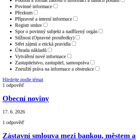
Podoba a formát žádosti o informaci a dalších podání
Povinné informace
Přezkum
Přípravné a interní informace
Registr smluv
Spor o povinný subjekt a nadřízený orgán
Stížnost (Opravné prostředky)
Střet zájmů a etická pravidla
Úhrada nákladů
Vytváření nové informace
Zastupitelstvo, zastupitel, samospráva
Zneužití práva na informace a obstrukce
Hledejte podle témat
1
odpověď
Obecní noviny
17. 6. 2026
1
odpověď
Zástavní smlouva mezi bankou, městem a