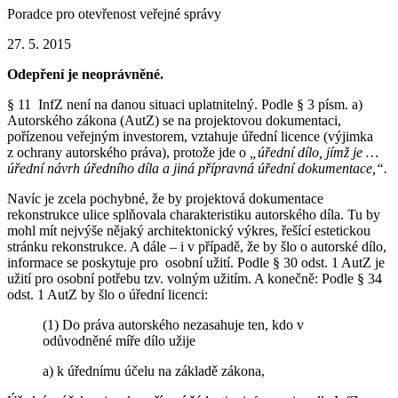
Poradce pro otevřenost veřejné správy
27. 5. 2015
Odepření je neoprávněné.
§ 11 InfZ není na danou situaci uplatnitelný. Podle § 3 písm. a)
Autorského zákona (AutZ) se na projektovou dokumentaci,
pořízenou veřejným investorem, vztahuje úřední licence (výjimka
z ochrany autorského práva), protože jde o
„úřední dílo, jímž je …
úřední návrh úředního díla a jiná přípravná úřední dokumentace,“.
Navíc je zcela pochybné, že by projektová dokumentace
rekonstrukce ulice splňovala charakteristiku autorského díla. Tu by
mohl mít nejvýše nějaký architektonický výkres, řešící estetickou
stránku rekonstrukce. A dále – i v případě, že by šlo o autorské dílo,
informace se poskytuje pro osobní užití. Podle § 30 odst. 1 AutZ je
užití pro osobní potřebu tzv. volným užitím. A konečně: Podle § 34
odst. 1 AutZ by šlo o úřední licenci:
(1) Do práva autorského nezasahuje ten, kdo v
odůvodněné míře dílo užije
a) k úřednímu účelu na základě zákona,