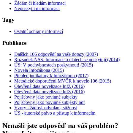
Žádám či hledám informaci
Neposkytli mi informaci
Tagy
Ostatní ochrany informací
Publikace
Dalších 106 odpovědí na vaše dotazy (2007)
Rozsudek NSS: Informace o platech se poskytují (2014)
ÚS: V pochybnostech poskytnout! (2015)
Novela Infozákona (2015)
Přehled judikatury k Infozákonu (2017)
Metodické doporučení MVČR k novele 106 (2015)
Otevřená data novelizace InfZ (2016)
Otevřená data novelizace InfZ (2016)
Pojišťovny jako povinné subjekty
Pojišťovny jako povinné subjekty pdf
Vzory - žádost, odvolání, stížnost
ÚS - autorské právo a přístup k informacím
Nenašli jste odpověď na váš problém?