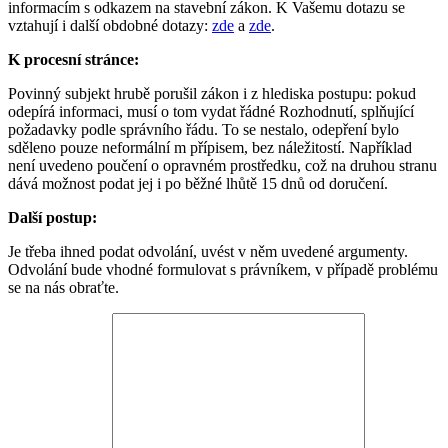
informacím s odkazem na stavební zákon. K Vašemu dotazu se
vztahují i další obdobné dotazy:
zde
a
zde
.
K procesní stránce:
Povinný subjekt hrubě porušil zákon i z hlediska postupu: pokud
odepírá informaci, musí o tom vydat řádné Rozhodnutí, splňující
požadavky podle správního řádu. To se nestalo, odepření bylo
sděleno pouze neformální m přípisem, bez náležitostí. Například
není uvedeno poučení o opravném prostředku, což na druhou stranu
dává možnost podat jej i po běžné lhůtě 15 dnů od doručení.
Další postup:
Je třeba ihned podat odvolání, uvést v něm uvedené argumenty.
Odvolání bude vhodné formulovat s právníkem, v případě problému
se na nás obraťte.