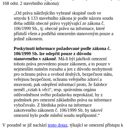
168 odst. 2 stavebního zákona):
„Od práva náležejícího vybrané skupině osob ve
smyslu § 133 stavebního zákona je podle názoru soudu
třeba odlišit obecné právo vyplývající ze zákona č.
106/1999 Sb., tj. obecné právo na informace, které
přísluší všem a podléhá omezením stanoveným pouze a
jedině zákonem.
Poskytnutí informace požadované podle zákona č.
106/1999 Sb. lze odepřít pouze z důvodu
stanoveného v zákoně
. Má-li být jakékoli omezení
tohoto práva provedeno pouze zákonem, a to pouze v
nejmenším nutném rozsahu a jen z důvodu nezbytnosti
pro ochranu práva a svobod druhých, bezpečnost státu,
veřejnou bezpečnost, ochranu veřejného zdraví a
mravnosti, pak odepření informací proto, že žalobce
neměl „vztah k věci“, resp. správnímu orgánu
odůvodněnost svého požadavku neprokázal, by z
podmínek pro omezení základního práva na informace
vybočovalo. Z hlediska práva na informace
zakotveného zákonem č. 106/1999 Sb. by takové
omezení bylo podle mínění soudu nepřípustné.“
V poradně se již nachází
tento dotaz
, týkající se omezení přístupu k