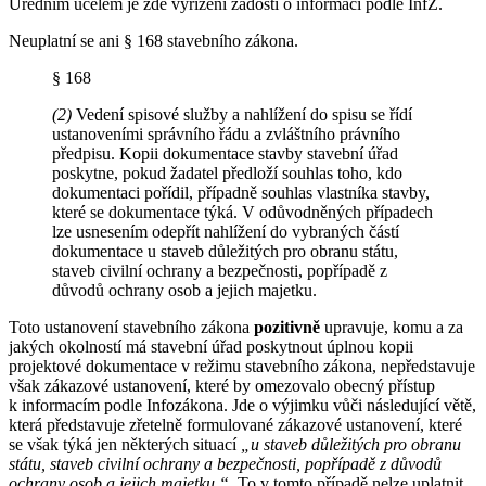
Úředním účelem je zde vyřízení žádosti o informaci podle InfZ.
Neuplatní se ani § 168 stavebního zákona.
§ 168
(2)
Vedení spisové služby a nahlížení do spisu se řídí
ustanoveními správního řádu a zvláštního právního
předpisu. Kopii dokumentace stavby stavební úřad
poskytne, pokud žadatel předloží souhlas toho, kdo
dokumentaci pořídil, případně souhlas vlastníka stavby,
které se dokumentace týká. V odůvodněných případech
lze usnesením odepřít nahlížení do vybraných částí
dokumentace u staveb důležitých pro obranu státu,
staveb civilní ochrany a bezpečnosti, popřípadě z
důvodů ochrany osob a jejich majetku.
Toto ustanovení stavebního zákona
pozitivně
upravuje, komu a za
jakých okolností má stavební úřad poskytnout úplnou kopii
projektové dokumentace v režimu stavebního zákona, nepředstavuje
však zákazové ustanovení, které by omezovalo obecný přístup
k informacím podle Infozákona. Jde o výjimku vůči následující větě,
která představuje zřetelně formulované zákazové ustanovení, které
se však týká jen některých situací
„
u staveb důležitých pro obranu
státu, staveb civilní ochrany a bezpečnosti, popřípadě z důvodů
ochrany osob a jejich majetku.“
. To v tomto případě nelze uplatnit,