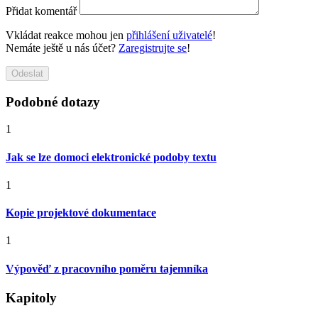
Přidat komentář
Vkládat reakce mohou jen
přihlášení uživatelé
!
Nemáte ještě u nás účet?
Zaregistrujte se
!
Odeslat
Podobné dotazy
1
Jak se lze domoci elektronické podoby textu
1
Kopie projektové dokumentace
1
Výpověď z pracovního poměru tajemníka
Kapitoly