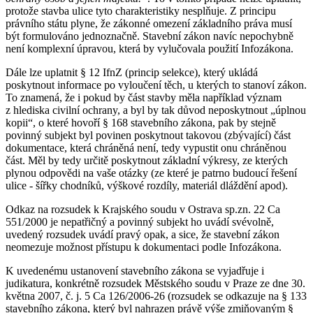
protože stavba ulice tyto charakteristiky nesplňuje. Z principu
právního státu plyne, že zákonné omezení základního práva musí
být formulováno jednoznačně. Stavební zákon navíc nepochybně
není komplexní úpravou, která by vylučovala použití Infozákona.
Dále lze uplatnit § 12 IfnZ (princip selekce), který ukládá
poskytnout informace po vyloučení těch, u kterých to stanoví zákon.
To znamená, že i pokud by část stavby měla například význam
z hlediska civilní ochrany, a byl by tak důvod neposkytnout „úplnou
kopii“, o které hovoří § 168 stavebního zákona, pak by stejně
povinný subjekt byl povinen poskytnout takovou (zbývající) část
dokumentace, která chráněná není, tedy vypustit onu chráněnou
část. Měl by tedy určitě poskytnout základní výkresy, ze kterých
plynou odpovědi na vaše otázky (ze které je patrno budoucí řešení
ulice - šířky chodníků, výškové rozdíly, materiál dláždění apod).
Odkaz na rozsudek k Krajského soudu v Ostrava sp.zn. 22 Ca
551/2000 je nepatřičný a povinný subjekt ho uvádí svévolně,
uvedený rozsudek uvádí pravý opak, a sice, že stavební zákon
neomezuje možnost přístupu k dokumentaci podle Infozákona.
K uvedenému ustanovení stavebního zákona se vyjadřuje i
judikatura, konkrétně rozsudek Městského soudu v Praze ze dne 30.
května 2007, č. j. 5 Ca 126/2006-26 (rozsudek se odkazuje na § 133
stavebního zákona, který byl nahrazen právě výše zmiňovaným §