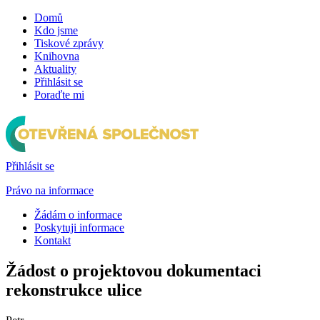
Domů
Kdo jsme
Tiskové zprávy
Knihovna
Aktuality
Přihlásit se
Poraďte mi
Přihlásit se
Právo na informace
Žádám o informace
Poskytuji informace
Kontakt
Žádost o projektovou dokumentaci
rekonstrukce ulice