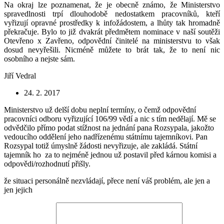
Na okraj lze poznamenat, že je obecně známo, že Ministerstvo
spravedlnosti trpí dlouhodobě nedostatkem pracovníků, kteří
vyřizují opravné prostředky k infožádostem, a lhůty tak hromadně
překračuje. Bylo to již dvakrát předmětem nominace v naší soutěži
Otevřeno x Zavřeno, odpovědní činitelé na ministerstvu to však
dosud nevyřešili. Nicméně můžete to brát tak, že to není nic
osobního a nejste sám.
Jiří Vedral
24. 2. 2017
Ministerstvo už delší dobu neplní termíny, o čemž odpovědní
pracovníci odboru vyřizující 106/99 vědí a nic s tím nedělají. Mě se
odvědčilo přímo podat stížnost na jednání pana Rozsypala, jakožto
vedoucího oddělení jeho nadřízenému státnímu tajemníkovi. Pan
Rozsypal totiž úmyslně žádosti nevyřizuje, ale zakládá. Státní
tajemník ho za to nejméně jednou už postavil před kárnou komisi a
odpovědi/rozhodnutí přišly.
že situaci personálně nezvládají, přece není váš problém, ale jen a
jen jejich