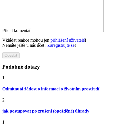
Přidat komentář
Vkládat reakce mohou jen
přihlášení uživatelé
!
Nemáte ještě u nás účet?
Zaregistrujte se
!
Odeslat
Podobné dotazy
1
Odmítnutá žádost o informaci o životním prostředí
2
jak postupovat po zrušení (opožděné) úhrady
1