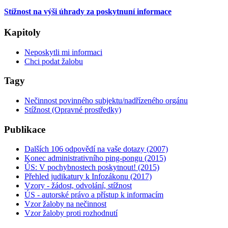
Stížnost na výši úhrady za poskytnuní informace
Kapitoly
Neposkytli mi informaci
Chci podat žalobu
Tagy
Nečinnost povinného subjektu/nadřízeného orgánu
Stížnost (Opravné prostředky)
Publikace
Dalších 106 odpovědí na vaše dotazy (2007)
Konec administrativního ping-pongu (2015)
ÚS: V pochybnostech poskytnout! (2015)
Přehled judikatury k Infozákonu (2017)
Vzory - žádost, odvolání, stížnost
ÚS - autorské právo a přístup k informacím
Vzor žaloby na nečinnost
Vzor žaloby proti rozhodnutí