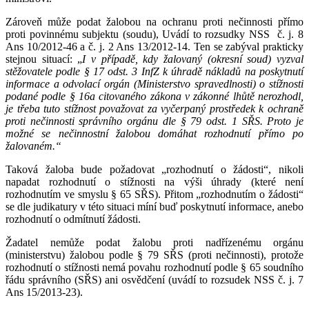
Zároveň může podat žalobou na ochranu proti nečinnosti přímo
proti povinnému subjektu (soudu), Uvádí to rozsudky NSS č. j. 8
Ans 10/2012-46 a č. j. 2 Ans 13/2012-14. Ten se zabýval prakticky
stejnou situací: „
I v případě, kdy žalovaný (okresní soud) vyzval
stěžovatele podle § 17 odst. 3 InfZ k úhradě nákladů na poskytnutí
informace a odvolací orgán (Ministerstvo spravedlnosti) o stížnosti
podané podle § 16a citovaného zákona v zákonné lhůtě nerozhodl,
je třeba tuto stížnost považovat za vyčerpaný prostředek k ochraně
proti nečinnosti správního orgánu dle § 79 odst. 1 SŘS. Proto je
možné se nečinnostní žalobou domáhat rozhodnutí přímo po
žalovaném.“
Taková žaloba bude požadovat „rozhodnutí o žádosti“, nikoli
napadat rozhodnutí o stížnosti na výši úhrady (které není
rozhodnutím ve smyslu § 65 SŘS). Přitom „rozhodnutím o žádosti“
se dle judikatury v této situaci míní buď poskytnutí informace, anebo
rozhodnutí o odmítnutí žádosti.
Žadatel nemůže podat žalobu proti nadřízenému orgánu
(ministerstvu) žalobou podle § 79 SŘS (proti nečinnosti), protože
rozhodnutí o stížnosti nemá povahu rozhodnutí podle § 65 soudního
řádu správního (SŘS) ani osvědčení (uvádí to rozsudek NSS č. j. 7
Ans 15/2013-23).