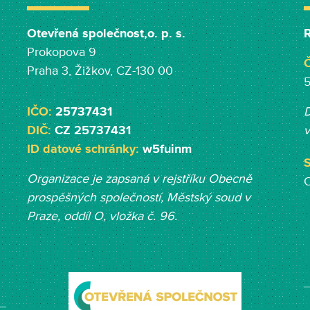
Otevřená společnost,o. p. s.
R
Prokopova 9
Č
Praha 3, Žižkov, CZ-130 00
IČO:
25737431
D
DIČ:
CZ 25737431
v
ID datové schránky:
w5fuinm
S
Organizace je zapsaná v rejstříku Obecně
prospěšných společností, Měst
ský soud v
Praze, oddíl O, vložka č. 96.