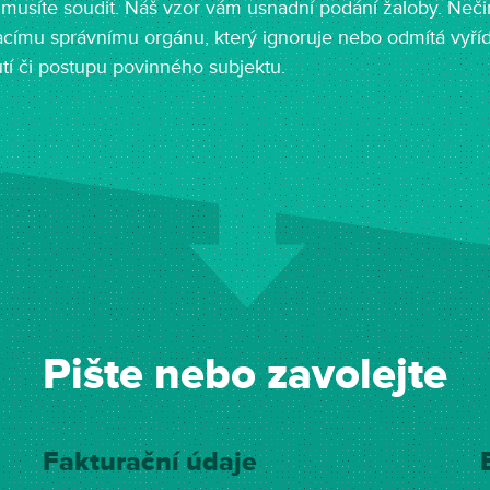
musíte soudit. Náš vzor vám usnadní podání žaloby. Neči
címu správnímu orgánu, který ignoruje nebo odmítá vyříd
utí či postupu povinného subjektu.
Pište nebo zavolejte
Fakturační údaje