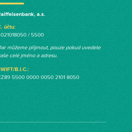
aiffeisenbank, a.s.
. účtu:
5021018050 / 5500
ar můžeme přijmout, pouze pokud uvedete
aše celé jméno a adresu.
WIFT/B.I.C.:
CZ89 5500 0000 0050 2101 8050