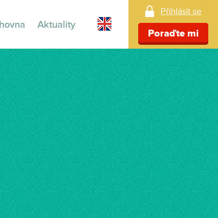
Přihlásit se
ihovna
Aktuality
Poraďte mi