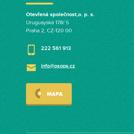
Otevřená společnost,o. p. s.
Uruguayská 178/ 5
Praha 2, CZ-120 00
222 561 913
info@osops.cz
MAPA