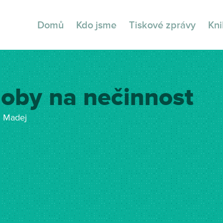
Domů
Kdo jsme
Tiskové zprávy
Kn
loby na nečinnost
n Madej