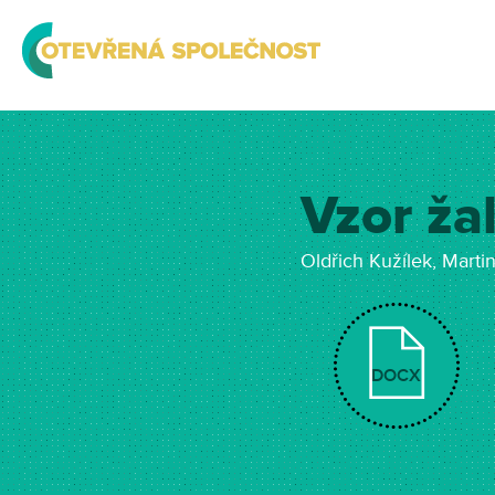
Vzor ža
Oldřich Kužílek, Marti
DOCX