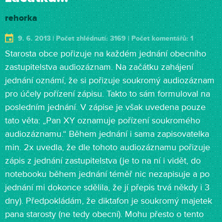
rehorka
9. 6. 2013 | Počet zhlédnutí: 3169 | Počet komentářů: 1
Starosta obce pořizuje na každém jednání obecního
zastupitelstva audiozáznam. Na začátku zahájení
jednání oznámí, že si pořizuje soukromý audiozáznam
pro účely pořízení zápisu. Takto to sám formuloval na
posledním jednání. V zápise je však uvedena pouze
tato věta: „Pan XY oznamuje pořízení soukromého
audiozáznamu.“ Během jednání i sama zapisovatelka
min. 2x uvedla, že dle tohoto audiozáznamu pořizuje
zápis z jednání zastupitelstva (je to na ní i vidět, do
notebooku během jednání téměř nic nezapisuje a po
jednání mi dokonce sdělila, že jí přepis trvá někdy i 3
dny). Předpokládám, že diktafon je soukromý majetek
pana starosty (ne tedy obecní). Mohu přesto o tento