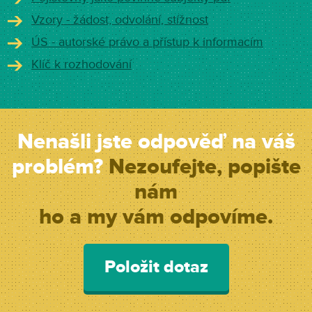
Vzory - žádost, odvolání, stížnost
ÚS - autorské právo a přístup k informacím
Klíč k rozhodování
Nenašli jste odpověď na váš
problém?
Nezoufejte, popište
nám
ho a my vám odpovíme.
Položit dotaz