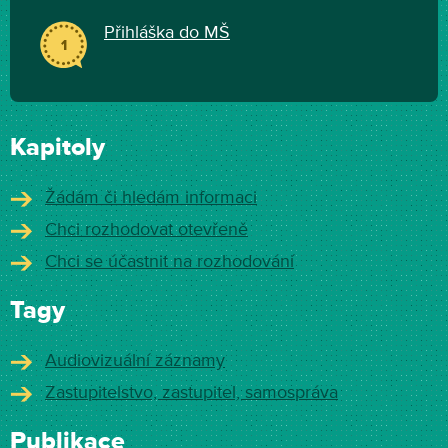
Přihláška do MŠ
1
Kapitoly
Žádám či hledám informaci
Chci rozhodovat otevřeně
Chci se účastnit na rozhodování
Tagy
Audiovizuální záznamy
Zastupitelstvo, zastupitel, samospráva
Publikace