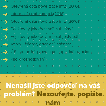
Otevřená data novelizace InfZ (2016)
Informací proti korupci (2016)
Otevřená data novelizace InfZ (2016)
Pojišťovny jako povinné subjekty
Pojišťovny jako povinné subjekty pdf
Vzory - žádost, odvolání, stížnost
ÚS - autorské právo a přístup k informacím
Klíč k rozhodování
Nenašli jste odpověď na váš
problém?
Nezoufejte, popište
nám