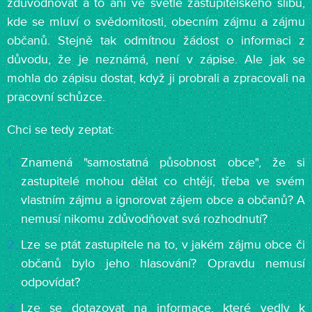
zdůvodňovat a to ani ve světle zastupitelského slibu,
kde se mluví o svědomitosti, obecním zájmu a zájmu
občanů. Stejně tak odmítnou žádost o informaci z
důvodu, že je neznámá, není v zápise. Ale jak se
mohla do zápisu dostat, když ji probrali a zpracovali na
pracovní schůzce.
Chci se tedy zeptat:
Znamená "samostatná působnost obce", že si
zastupitelé mohou dělat co chtějí, třeba ve svém
vlastním zájmu a ignorovat zájem obce a občanů? A
nemusí nikomu zdůvodňovat svá rozhodnutí?
Lze se ptát zastupitele na to, v jakém zájmu obce či
občanů bylo jeho hlasování? Opravdu nemusí
odpovídat?
Lze se dotazovat na informace, které vedly k