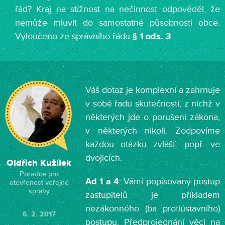
řád? Kraj na stížnost na nečinnost odpověděl, že
nemůže mluvit do samostatné působnosti obce.
Vyloučeno ze správního řádu
§ 1 ods. 3
Váš dotaz je komplexní a zahrnuje
v sobě řadu skutečností, z nichž v
některých jde o porušení zákona,
v některých nikoli. Zodpovíme
každou otázku zvlášť, popř. ve
dvojicích.
Oldřich Kužílek
Poradce pro
Ad 1 a 4
: Vámi popisovaný postup
otevřenost veřejné
správy
zastupitelů je příkladem
nezákonného (ba protiústavního)
6. 2. 2017
postupu. Předprojednání věci na