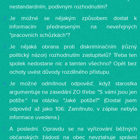
nestandardním, podivným rozhodnutím?
Je možné se nějakým způsobem dostat k
informacím předneseným na neveřejných
"pracovních schůzkách"?
Je nějaká obrana proti diskriminačním (různý
politický názor) rozhodnutím zastupitelů? Třeba ten
spolek nedostane nic a tamten všechno? Opět bez
ochoty uvést důvody rozdílného přístupu.
Je možné odmítnout odpověď, když starostka
argumentuje na zasedání ZO třeba: "S vámi jsou jen
potíže." na otázku "Jaké potíže?" (Dostal jsem
odpověď až jako 106: Zamítnuto, v zápise nebyla
informace uvedena.)
A poslední. Opravdu se na vyřizování běžných
občanských žádosti na obec nevztahuje správní