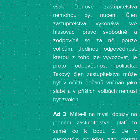
však členové zastupitelstva
nemohou být nuceni. Člen
zastupitelstva vykonává své
hlasovací právo svobodně a
zodpovídá se za něj pouze
voličům. Jedinou odpovědnost,
kterou z toho lze vyvozovat, je
proto odpovědnost politická.
Takový člen zastupitelstva může
být v očích občanů vnímán jako
slabý a v příštích volbách nemusí
být zvolen.
Ad 3
: Máte-li na mysli dotazy na
jednání zastupitelstva, platí to
samé co k bodu 2. Je v
naprostém pořádku tyto dotazy