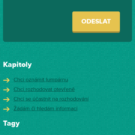
ODESLAT
Kapitoly
Chci oznámit lumpárnu
Chci rozhodovat otevřeně
Chci se účastnit na rozhodování
Žádám či hledám informaci
Tagy