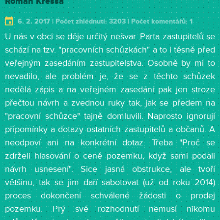
Roman Kressa
6. 2. 2017 | Počet zhlédnutí: 3203 | Počet komentářů: 1
U nás v obci se děje určitý nešvar. Parta zastupitelů se
schází na tzv. "pracovních schůzkách" a to i těsně před
veřejným zasedáním zastupitelstva. Osobně by mi to
nevadilo, ale problém je, že se z těchto schůzek
nedělá zápis a na veřejném zasedání pak jen stroze
přečtou návrh a zvednou ruky tak, jak se předem na
"pracovní schůzce" tajně domluvili. Naprosto ignorují
připomínky a dotazy ostatních zastupitelů a občanů. A
neodpoví ani na konkrétní dotaz. Třeba "Proč se
zdrželi hlasování o ceně pozemku, když sami podali
návrh usnesení". Sice jasná obstrukce, ale tvoří
většinu, tak se jim daří sabotovat (už od roku 2014)
proces dokončení schválené žádosti o prodej
pozemku. Prý své rozhodnutí nemusí nikomu