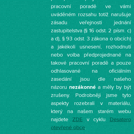
pracovní poradě ve vámi
uváděném rozsahu totiž narušuje
zásadu veřejnosti jednání
zastupitelstva (§ 16 odst. 2 písm. c)
a d), § 93 odst. 3 zákona o obcích)
a jakékoli usnesení, rozhodnutí
nebo volba předprojednané na
takové pracovní poradě a pouze
odhlasované na oficiálním
zasedání jsou dle našeho
názoru
nezákonné
a měly by být
zrušeny. Podrobněji jsme tyto
aspekty rozebrali v materiálu,
který na našem starém webu
najdete
ZDE
v cyklu
Desatero
otevřené obce
.