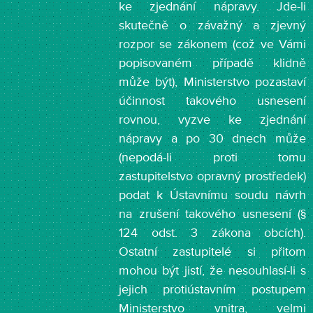
ke zjednání nápravy. Jde-li
skutečně o závažný a zjevný
rozpor se zákonem (což ve Vámi
popisovaném případě klidně
může být), Ministerstvo pozastaví
účinnost takového usnesení
rovnou, vyzve ke zjednání
nápravy a po 30 dnech může
(nepodá-li proti tomu
zastupitelstvo opravný prostředek)
podat k Ústavnímu soudu návrh
na zrušení takového usnesení (§
124 odst. 3 zákona obcích).
Ostatní zastupitelé si přitom
mohou být jistí, že nesouhlasí-li s
jejich protiústavním postupem
Ministerstvo vnitra, velmi