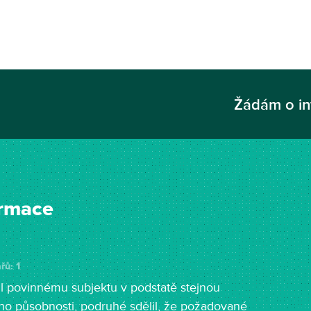
Žádám o i
ormace
řů: 1
l povinnému subjektu v podstatě stejnou
jeho působnosti, podruhé sdělil, že požadované