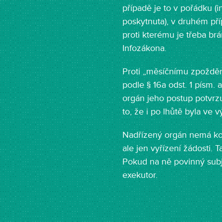
případě je to v pořádku (i
poskytnuta), v druhém pří
proti kterému je třeba brá
Infozákona.
Proti „měsíčnímu zpoždění“
podle § 16a odst. 1 písm. 
orgán jeho postup potvrzu
to, že i po lhůtě byla ve
Nadřízený orgán nemá kom
ale jen vyřízení žádosti.
Pokud na ně povinný subj
exekutor.