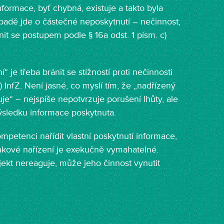
nformace, byť chybná, existuje a takto byla
padě jde o částečné neposkytnutí – nečinnost,
nit se postupem podle § 16a odst. 1 písm. c)
 je třeba bránit se stížností proti nečinnosti
a) InfZ. Není jasné, co myslí tím, že „nadřízený
je“ – nejspíše nepotvrzuje porušení lhůty, ale
 výsledku informace poskytnuta.
petenci nařídit vlastní poskytnutí informace,
 Takové nařízení je exekučně vymahatelné.
ekt nereaguje, může jeho činnost vynutit