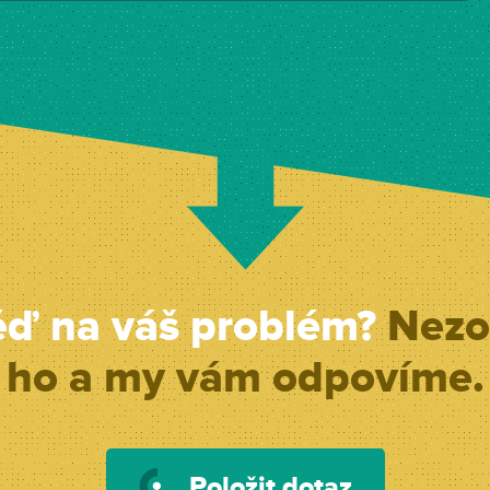
ěď na váš problém?
Nezo
ho a my vám odpovíme.
Položit dotaz