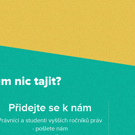
 nic tajit?
Přidejte se k nám
Právníci a studenti vyšších ročníků práv
- pošlete nám