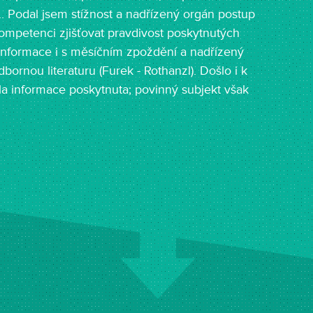
. Podal jsem stížnost a nadřízený orgán postup
kompetenci zjišťovat pravdivost poskytnutých
 informace i s měsíčním zpoždění a nadřízený
ornou literaturu (Furek - Rothanzl). Došlo i k
la informace poskytnuta; povinný subjekt však