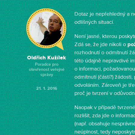
Dotaz je nepřehledný a n
odlišných situací.
Není jasné, kterou posky
Zdá se, že jde nikoli o
po
rozhodnutí o odmítnutí žá
Oldřich Kužílek
této údajně nepravdivé in
Poradce pro
o informaci, požadovanou 
otevřenost veřejné
správy
odmítnutí (části?) žádosti,
odvoláním. Zároveň je tře
21. 1. 2016
proč je tvrzení v odůvod
Naopak v případě tvrzené
rozlišit, zda jde o inform
(např. obsahuje nesprávn
neúplnost, tedy neposkyt