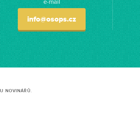
e-mail
info@osops.cz
TU NOVINÁŘŮ.