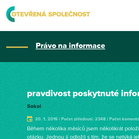
Právo na informace
pravdivost poskytnuté inf
Sokol
20. 1. 2016 | Počet zhlédnutí: 2348 | Počet komentá
Během několika měsíců jsem několikrát položi
otázku. Jednou ji odložil s tím, že se netýká 