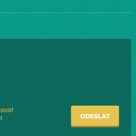
vatelé
!
ODESLAT
e
!