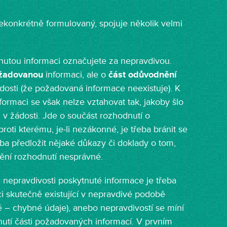
ekonkrétně formulovaný, spojuje několik velmi
tnutou informaci označujete za nepravdivou.
žadovanou
informaci, ale o
část odůvodnění
dosti (že požadovaná informace neexistuje). K
formaci se však nelze vztahovat tak, jakoby šlo
v žádosti. Jde o součást rozhodnutí o
 proti kterému, je-li nezákonné, je třeba bránit se
ba předložit nějaké důkazy či doklady o tom,
nění rozhodnutí nesprávné.
 nepravdivosti poskytnuté informace je třeba
aci skutečně existující v nepravdivé podobě
é – chybné údaje), anebo nepravdivostí se míní
nutí části požadovaných informací. V prvním