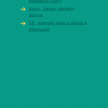
Infozákonu (2017)
Vzory - žádost, odvolání,
stížnost
ÚS - autorské právo a přístup k
informacím