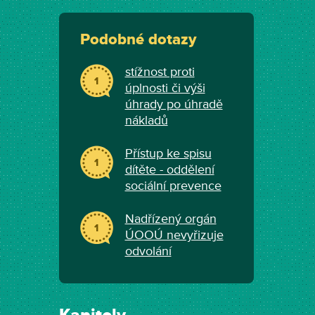
Podobné dotazy
stížnost proti
1
úplnosti či výši
úhrady po úhradě
nákladů
Přístup ke spisu
1
dítěte - oddělení
sociální prevence
Nadřízený orgán
1
ÚOOÚ nevyřizuje
odvolání