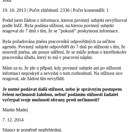
Jirka
19. 10. 2013 | Počet zhlédnutí: 2336 | Počet komentářů: 1
Podal jsem žádost o informace, kterou povinný subjekt nevyřizoval
podle InfZ. Byla podána stížnost, na kterou povinný subjekt
reagoval do 7 dnů s tím, že se "pokusil" poskytnout informace.
Byla požadována jména pracovníků odpovědných za určitou
agendu. Povinný subjekt odpověděl do 7 dnů po stížnosti s tím, že
neuvedl jména, ale pouze sdělení, že se může jednat o kteréhokoliv
pracovníka úřadu, který to má v pracovní náplni.
Mám za to, že jde o případ, kdy povinný subjekt ani po stížnosti
informaci neposkytl a nevydal o tom rozhodnutí. Na stížnost sice
reagoval, ale žádost tím nevyřídil.
Je nutné podávat další stížnost, nebo je správným postupem
řešení nečinnosti žalobou, neboť podáním stížnosti žadatel
vyčerpal svoje možnosti obrany proti nečinnosti?
Martin Madej
7. 12. 2014
Sitaucr je poměrně nepřehledná.