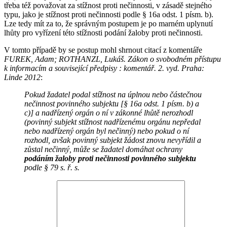
třeba též považovat za stížnost proti nečinnosti, v zásadě stejného
typu, jako je stížnost proti nečinnosti podle § 16a odst. 1 písm. b).
Lze tedy mít za to, že správným postupem je po marném uplynutí
lhůty pro vyřízení této stížnosti podání žaloby proti nečinnosti.
V tomto případě by se postup mohl shrnout citací z komentáře
FUREK, Adam; ROTHANZL, Lukáš. Zákon o svobodném přístupu
k informacím a související předpisy : komentář. 2. vyd. Praha:
Linde 2012
:
Pokud žadatel podal stížnost na úplnou nebo částečnou
nečinnost
povinného subjektu [§ 16a odst. 1 písm. b) a
c)] a nadřízený orgán
o ní v zákonné lhůtě nerozhodl
(povinný subjekt stížnost nadřízené
mu orgánu nepředal
nebo nadřízený orgán byl nečinný) nebo pokud
o ní
rozhodl, avšak povinný subjekt žádost znovu nevyřídil a
zůstal
nečinný, může se žadatel domáhat ochrany
podáním žaloby proti
nečinnosti povinného subjektu
podle § 79 s. ř. s.