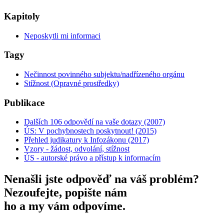
Kapitoly
Neposkytli mi informaci
Tagy
Nečinnost povinného subjektu/nadřízeného orgánu
Stížnost (Opravné prostředky)
Publikace
Dalších 106 odpovědí na vaše dotazy (2007)
ÚS: V pochybnostech poskytnout! (2015)
Přehled judikatury k Infozákonu (2017)
Vzory - žádost, odvolání, stížnost
ÚS - autorské právo a přístup k informacím
Nenašli jste odpověď na váš problém?
Nezoufejte, popište nám
ho a my vám odpovíme.