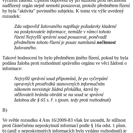
vyřízení žádostí. Úplnost odpovědi by při stížnosti proti nečinnosti
nadřízený orgán stejně nemohl posuzovat, protože předmětem řízení
by byla "aktivita" povinného subjektu. K tomu viz výše uvedený
rozsudek:
Zda odpověď žalovaného naplňuje požadavky kladené
na poskytovatele informace, nemůže v rámci tohoto
řízení Nejvyšší správní soud posuzovat, poněvadž
předmětem tohoto řízení je pouze namítaná
nečinnost
žalovaného.
Takové hodnocení by bylo předmětem jiného řízení, pokud by byla
podána žaloba proti rozhodnutí správního orgánu ve věci žádosti o
informace:
Nejvyšší správní soud připomíná, že po vyčerpání
opravných prostředků stanovených informačním
zákonem neexistuje žádná překážka, která by
stěžovateli bránila obrátit se na soud se správní
žalobou dle § 65 s. ř. s (pozn. tedy proti rozhodnutí)
B)
Ve světle rozsudku 4 Ans 16/2009-83 však lze usoudit, že stížnost
proti částečnému neposkytnutí informací podle § 16a odst. 1 písm.
b) (aniž o neposkytnutých informacích bylo vydáno rozhodnutí) je