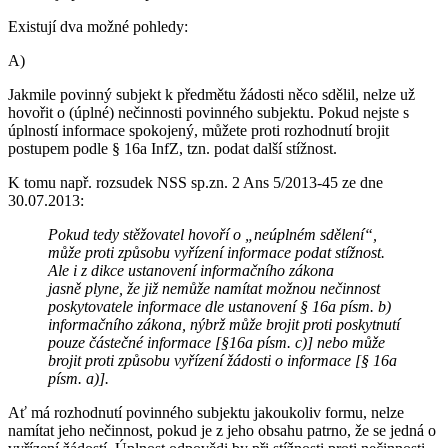
Existují dva možné pohledy:
A)
Jakmile povinný subjekt k předmětu žádosti něco sdělil, nelze už
hovořit o (úplné) nečinnosti povinného subjektu. Pokud nejste s
úplností informace spokojený, můžete proti rozhodnutí brojit
postupem podle § 16a InfZ, tzn. podat další stížnost.
K tomu např. rozsudek NSS sp.zn. 2 Ans 5/2013-45 ze dne
30.07.2013:
Pokud tedy stěžovatel hovoří o „neúplném sdělení“,
může proti způsobu vyřízení informace podat stížnost.
Ale i z dikce ustanovení informačního zákona
jasně plyne, že již nemůže namítat možnou nečinnost
poskytovatele informace dle ustanovení § 16a písm. b)
informačního zákona, nýbrž může brojit proti poskytnutí
pouze částečné informace [§16a písm. c)] nebo může
brojit proti způsobu vyřízení žádosti o informace [§ 16a
písm. a)].
Ať má rozhodnutí povinného subjektu jakoukoliv formu, nelze
namítat jeho nečinnost, pokud je z jeho obsahu patrno, že se jedná o