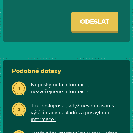
ODESLAT
Podobné dotazy
Neposkytnutá informace,
1
nezveřejněné informace
Jak postupovat, když nesouhlasím s
2
výší úhrady nákladů za poskytnutí
informace?