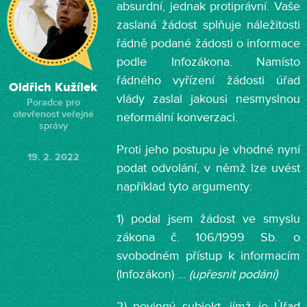
absurdní, jednak protiprávní. Vaše
zaslaná žádost splňuje náležitosti
řádně podané žádosti o informace
podle Infozákona. Namísto
řádného vyřízení žádosti úřad
Oldřich Kužílek
vlády zaslal jakousi nesmyslnou
Poradce pro
otevřenost veřejné
neformální konverzaci.
správy
Proti jeho postupu je vhodné nyní
19. 2. 2022
podat odvolání, v němž lze uvést
například tyto argumenty:
1) podal jsem žádost ve smyslu
zákona č. 106/1999 Sb. o
svobodném přístup k informacím
(Infozákon) …
(upřesnit podání)
2) povinný subjekt, jímž je Úřad