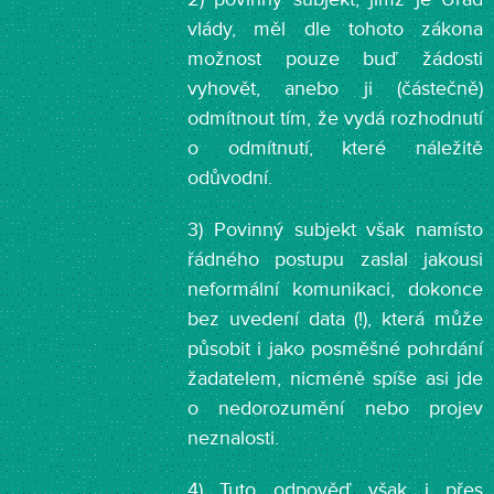
vlády, měl dle tohoto zákona
možnost pouze buď žádosti
vyhovět, anebo ji (částečně)
odmítnout tím, že vydá rozhodnutí
o odmítnutí, které náležitě
odůvodní.
3) Povinný subjekt však namísto
řádného postupu zaslal jakousi
neformální komunikaci, dokonce
bez uvedení data (!), která může
působit i jako posměšné pohrdání
žadatelem, nicméně spíše asi jde
o nedorozumění nebo projev
neznalosti.
4) Tuto odpověď však i přes