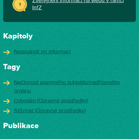
Zveřejnění informací na webu v rámci
1
InfZ
Kapitoly
Neposkytli mi informaci
Tagy
Nečinnost povinného subjektu/nadřízeného
orgánu
Odvolání (Opravné prostředky)
Stížnost (Opravné prostředky)
Publikace