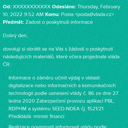
Od:
XXXXXXXXXXX
Odesláno:
Thursday, February
10, 2022 9:52 AM
Komu:
Posta <posta@vlada.cz>
Předmět:
Zadost o poskytnuti informace
Dobrý den,
dovoluji si obrátit se na Vás s žádostí o poskytnutí
následujících materiálů, které včera projednala vláda
ČR:
Informace o záměru učinit výdaj v oblasti
digitalizace nebo informačních a komunikačních
technologií podle usnesení vlády č. 86 ze dne 27.
ledna 2020 Zabezpečení provozu aplikací PBL,
RDPHM a systému SEED-NDEA čj. 1521/21
Předkládá: ministr financí
Realizace povinnosti informovat vládu podle