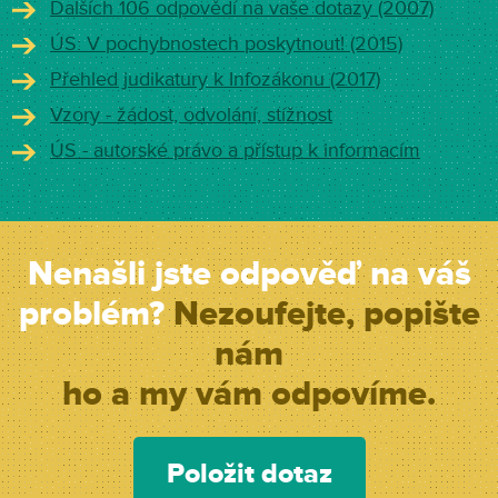
Dalších 106 odpovědí na vaše dotazy (2007)
ÚS: V pochybnostech poskytnout! (2015)
Přehled judikatury k Infozákonu (2017)
Vzory - žádost, odvolání, stížnost
ÚS - autorské právo a přístup k informacím
Nenašli jste odpověď na váš
problém?
Nezoufejte, popište
nám
ho a my vám odpovíme.
Položit dotaz