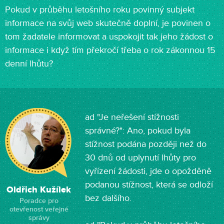
Pokud v průběhu letošního roku povinný subjekt
informace na svůj web skutečně doplní, je povinen o
tom žadatele informovat a uspokojit tak jeho žádost o
informace i když tím překročí třeba o rok zákonnou 15
denní lhůtu?
ad "Je neřešení stížnosti
správné?": Ano, pokud byla
stížnost podána později než do
30 dnů od uplynutí lhůty pro
vyřízení žádosti, jde o opožděně
podanou stížnost, která se odloží
Oldřich Kužílek
bez dalšího.
Poradce pro
otevřenost veřejné
správy