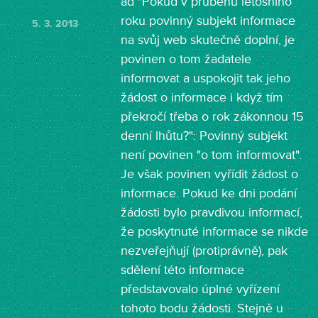
ad "Pokud v průběhu letošního
roku povinný subjekt informace
5. 3. 2013
na svůj web skutečně doplní, je
povinen o tom žadatele
informovat a uspokojit tak jeho
žádost o informace i když tím
překročí třeba o rok zákonnou 15
denní lhůtu?": Povinný subjekt
není povinen "o tom informovat".
Je však povinen vyřídit žádost o
informace. Pokud ke dni podání
žádosti bylo pravdivou informací,
že poskytnuté informace se nikde
nezveřejňují (protiprávně), pak
sdělení této informace
představovalo úplné vyřízení
tohoto bodu žádosti. Stejně u