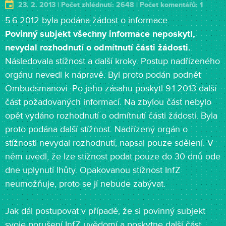
23. 2. 2013 | Počet zhlédnutí: 2648 | Počet komentářů: 1
5.6.2012 byla podána žádost o informace.
Povinný subjekt všechny informace neposkytl,
nevydal rozhodnutí o odmítnutí části žádosti.
Následovala stížnost a další kroky. Postup nadřízeného
orgánu nevedl k nápravě. Byl proto podán podnět
Ombudsmanovi. Po jeho zásahu poskytl 9.1.2013 další
část požadovaných informací. Na zbylou část nebylo
opět vydáno rozhodnutí o odmítnutí části žádosti. Byla
proto podána další stížnost. Nadřízený orgán o
stížnosti nevydal rozhodnutí, napsal pouze sdělení. V
něm uvedl, že lze stížnost podat pouze do 30 dnů ode
dne uplynutí lhůty. Opakovanou stížnost InfZ
neumožňuje, proto se jí nebude zabývat.
Jak dál postupovat v případě, že si povinný subjekt
svoje porušení InfZ uvědomí a poskytne další část