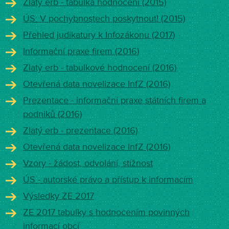
Zlatý erb - tabulka hodnocení (2015)
ÚS: V pochybnostech poskytnout! (2015)
Přehled judikatury k Infozákonu (2017)
Informační praxe firem (2016)
Zlatý erb - tabulkové hodnocení (2016)
Otevřená data novelizace InfZ (2016)
Prezentace - informační praxe státních firem a
podniků (2016)
Zlatý erb - prezentace (2016)
Otevřená data novelizace InfZ (2016)
Vzory - žádost, odvolání, stížnost
ÚS - autorské právo a přístup k informacím
Výsledky ZE 2017
ZE 2017 tabulky s hodnocením povinných
informací obcí