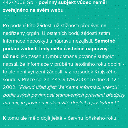
442/2006 Sb. -
povinný subjekt vůbec neměl
zveřejněno na svém webu
Po podání této žádosti už stížnosti předával na
nadřízený orgán. U ostatních bodů žádosti zatím
informace neposkytl a nápravu nezajistil.
Samotné
podání žádosti tedy mělo částečně nápravný
účinek.
Po zásahu Ombudsmana povinný subjekt
napsal, že informace v průběhu letošního roku doplní -
to ale není vyřízení žádosti, viz rozsudek Krajského
soudu v Praze sp. zn. 44 Ca 179/2002 ze dne 3. 12.
2002:
"Pokud úřad zjistí, že nemá informaci, kterou
podle svých povinností stanovených právními předpisy
má mít, je povinen ji okamžitě doplnit a poskytnout."
K tomu ale mělo dojít ještě v červnu loňského roku.