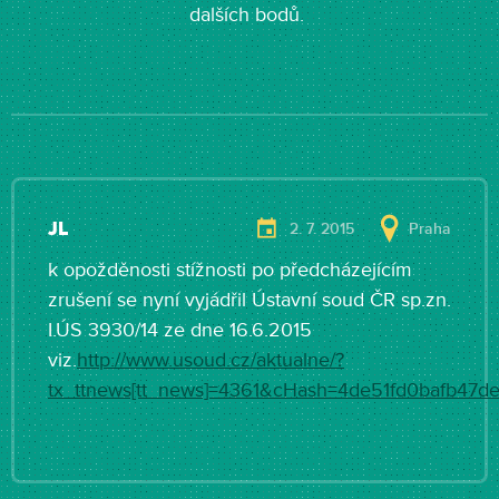
dalších bodů.
JL
2. 7. 2015
Praha
k opožděnosti stížnosti po předcházejícím
zrušení se nyní vyjádřil Ústavní soud ČR sp.zn.
I.ÚS 3930/14 ze dne 16.6.2015
viz.
http://www.usoud.cz/aktualne/?
tx_ttnews[tt_news]=4361&cHash=4de51fd0bafb47d