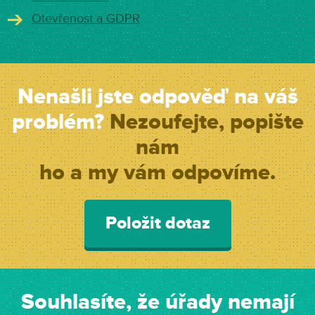
Otevřenost a GDPR
Nenašli jste odpověď na váš
problém?
Nezoufejte, popište
nám
ho a my vám odpovíme.
Položit dotaz
Souhlasíte, že úřady nemají