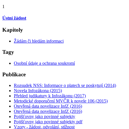
1
Ústní žádost
Kapitoly
Žádám či hledám informaci
Tagy
Osobní údaje a ochrana soukromí
Publikace
Rozsudek NSS: Informace o platech se poskytují (2014)
Novela Infozákona (2015)
Přehled judikatury k Infozákonu (2017)
Metodické doporučení MVČR k novele 106 (2015)
Otevřená data novelizace InfZ (2016)
Otevřená data novelizace InfZ (2016)
Pojišťovny jako povinné subjekty
Pojišťovny jako povinné subjekty pdf
Vzory - žádost, odvolání, stížnost