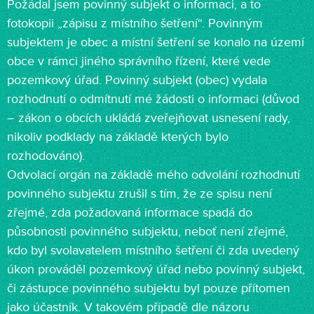
Požádal jsem povinný subjekt o informaci, a to
fotokopii „zápisu z místního šetření“. Povinným
subjektem je obec a místní šetření se konalo na území
obce v rámci jiného správního řízení, které vede
pozemkový úřad. Povinný subjekt (obec) vydala
rozhodnutí o odmítnutí mé žádosti o informaci (důvod
– zákon o obcích ukládá zveřejňovat usnesení rady,
nikoliv podklady na základě kterých bylo
rozhodováno).
Odvolací orgán na základě mého odvolání rozhodnutí
povinného subjektu zrušil s tím, že ze spisu není
zřejmé, zda požadovaná informace spadá do
působnosti povinného subjektu, neboť není zřejmé,
kdo byl svolavatelem místního šetření či zda uvedený
úkon prováděl pozemkový úřad nebo povinný subjekt,
či zástupce povinného subjektu byl pouze přítomen
jako účastník. V takovém případě dle názoru