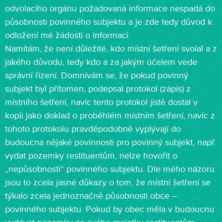
odvolacího orgánu požadovaná informace nespadá do
působnosti povinného subjektu a je zde tedy důvod k
odložení mé žádosti o informaci.
Namítám, že není důležité, kdo místní šetření svolal a z
jakého důvodu, tedy kdo a za jakým účelem vede
správní řízení. Domnívám se, že pokud povinný
subjekt byl přítomen, podepsal protokol (zápis) z
místního šetření, navíc tento protokol jistě dostal v
kopii jako doklad o proběhlém místním šetření, navíc z
tohoto protokolu pravděpodobně vyplývají do
budoucna nějaké povinnosti pro povinný subjekt, např.
vydat pozemky restituentům, nelze hovořit o
„nepůsobnosti“ povinného subjektu. Dle mého názoru
jsou to zcela jasné důkazy o tom, že místní šetření se
týkalo zcela jednoznačně působnosti obce –
povinného subjektu. Pokud by obec měla v budoucnu