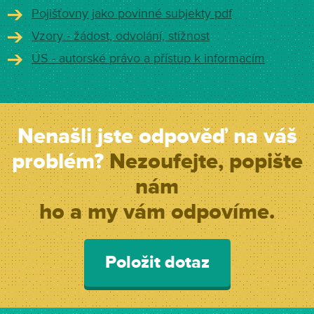
Pojišťovny jako povinné subjekty pdf
Vzory - žádost, odvolání, stížnost
ÚS - autorské právo a přístup k informacím
Nenašli jste odpověď na váš
problém?
Nezoufejte, popište
nám
ho a my vám odpovíme.
Položit dotaz