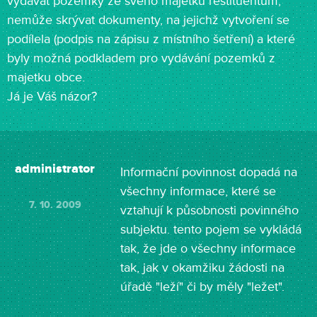
vydávat pozemky ze svého majetku restituentům,
nemůže skrývat dokumenty, na jejichž vytvoření se
podílela (podpis na zápisu z místního šetření) a které
byly možná podkladem pro vydávání pozemků z
majetku obce.
Já je Váš názor?
administrator
Informační povinnost dopadá na
všechny informace, které se
7. 10. 2009
vztahují k působnosti povinného
subjektu. tento pojem se vykládá
tak, že jde o všechny informace
tak, jak v okamžiku žádosti na
úřadě "leží" či by měly "ležet".