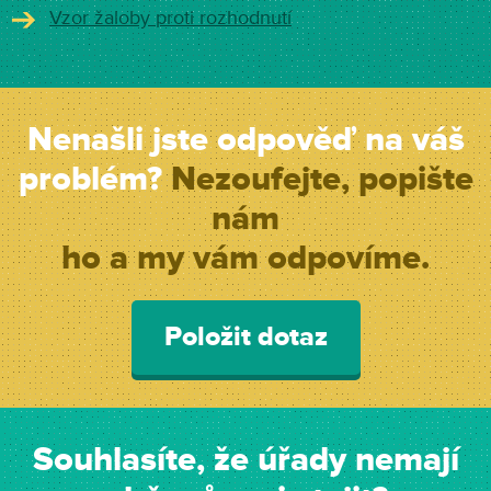
Vzor žaloby proti rozhodnutí
Nenašli jste odpověď na váš
problém?
Nezoufejte, popište
nám
ho a my vám odpovíme.
Položit dotaz
Souhlasíte, že úřady nemají