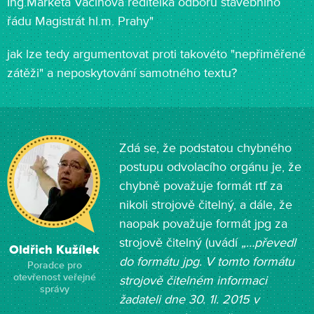
Ing.Markéta Vacínová ředitelka odboru stavebního
řádu Magistrát hl.m. Prahy"
jak lze tedy argumentovat proti takovéto "nepřiměřené
zátěži" a neposkytování samotného textu?
Zdá se, že podstatou chybného
postupu odvolacího orgánu je, že
chybně považuje formát rtf za
nikoli strojově čitelný, a dále, že
naopak považuje formát jpg za
strojově čitelný (uvádí
„…převedl
Oldřich Kužílek
do formátu jpg. V tomto formátu
Poradce pro
otevřenost veřejné
strojově čitelném informaci
správy
žadateli dne 30. 1l. 2015 v