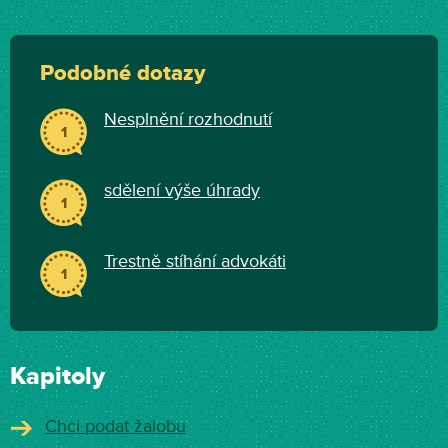
Podobné dotazy
Nesplnění rozhodnutí
1
sdělení výše úhrady
1
Trestně stíhání advokáti
1
Kapitoly
Chci podat žalobu