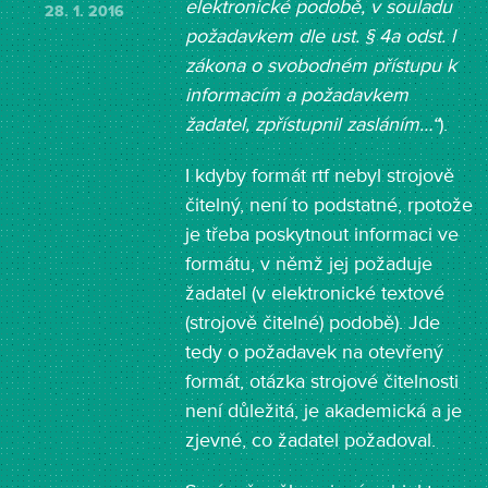
elektronické podobě, v souladu
28. 1. 2016
požadavkem dle ust. § 4a odst. l
zákona o svobodném přístupu k
informacím a požadavkem
žadatel, zpřístupnil zasláním…“
).
I kdyby formát rtf nebyl strojově
čitelný, není to podstatné, rpotože
je třeba poskytnout informaci ve
formátu, v němž jej požaduje
žadatel (v elektronické textové
(strojově čitelné) podobě). Jde
tedy o požadavek na otevřený
formát, otázka strojové čitelnosti
není důležitá, je akademická a je
zjevné, co žadatel požadoval.