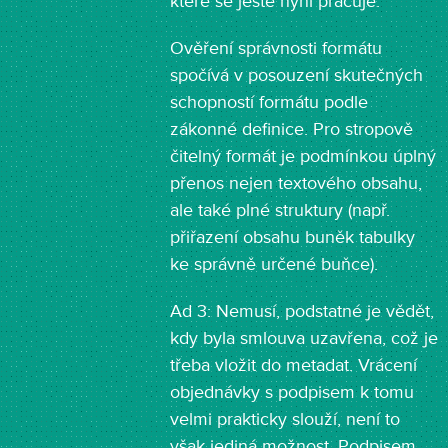
které se ještě nyní pracuje.
Ověření správnosti formátu
spočívá v posouzení skutečných
schopností formátu podle
zákonné definice. Pro stropově
čitelný formát je podmínkou úplný
přenos nejen textového obsahu,
ale také plné struktury (např.
přiřazení obsahu buněk tabulky
ke správně určené buňce).
Ad 3: Nemusí, podstatné je vědět,
kdy byla smlouva uzavřena, což je
třeba vložit do metadat. Vrácení
objednávky s podpisem k tomu
velmi prakticky slouží, není to
však jediná možnost. Podpisem