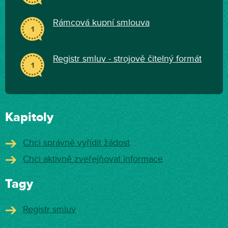
Rámcová kupní smlouva
1
Registr smluv - strojově čitelný formát
1
Kapitoly
Chci správně vyřídit žádost
Chci aktivně zveřejňovat informace
Tagy
Registr smluv