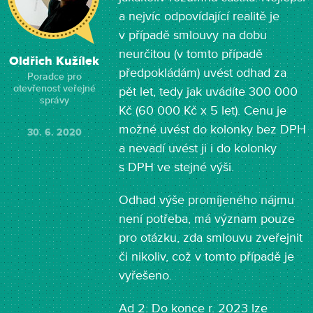
a nejvíc odpovídající realitě je
v případě smlouvy na dobu
neurčitou (v tomto případě
Oldřich Kužílek
předpokládám) uvést odhad za
Poradce pro
otevřenost veřejné
pět let, tedy jak uvádíte 300 000
správy
Kč (60 000 Kč x 5 let). Cenu je
možné uvést do kolonky bez DPH
30. 6. 2020
a nevadí uvést ji i do kolonky
s DPH ve stejné výši.
Odhad výše promíjeného nájmu
není potřeba, má význam pouze
pro otázku, zda smlouvu zveřejnit
či nikoliv, což v tomto případě je
vyřešeno.
Ad 2: Do konce r. 2023 lze