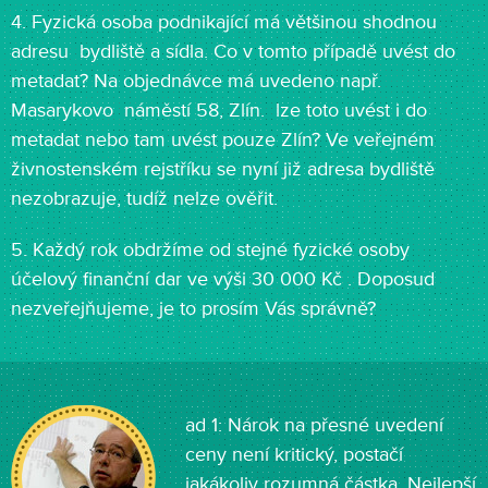
4. Fyzická osoba podnikající má většinou shodnou
adresu bydliště a sídla. Co v tomto případě uvést do
metadat? Na objednávce má uvedeno např.
Masarykovo náměstí 58, Zlín. lze toto uvést i do
metadat nebo tam uvést pouze Zlín? Ve veřejném
živnostenském rejstříku se nyní již adresa bydliště
nezobrazuje, tudíž nelze ověřit.
5. Každý rok obdržíme od stejné fyzické osoby
účelový finanční dar ve výši 30 000 Kč . Doposud
nezveřejňujeme, je to prosím Vás správně?
ad 1: Nárok na přesné uvedení
ceny není kritický, postačí
jakákoliv rozumná částka. Nejlepší