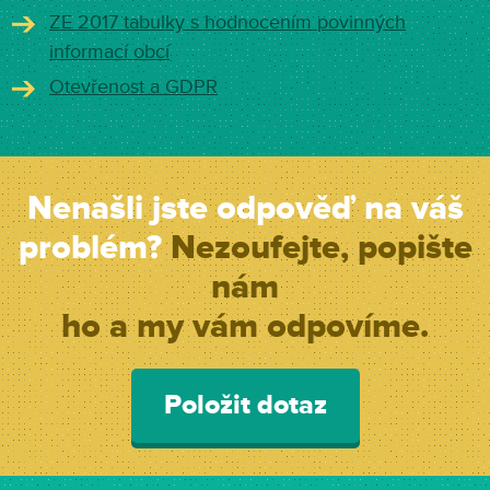
ZE 2017 tabulky s hodnocením povinných
informací obcí
Otevřenost a GDPR
Nenašli jste odpověď na váš
problém?
Nezoufejte, popište
nám
ho a my vám odpovíme.
Položit dotaz