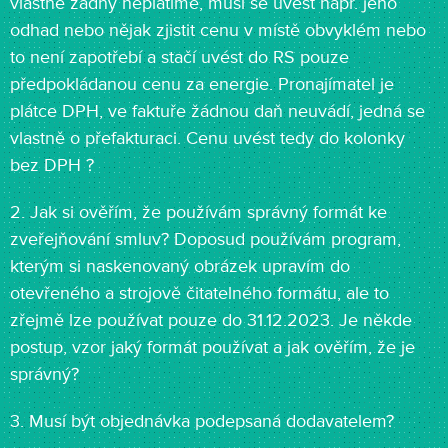
vlastně žádný neplatíme, musí se uvést např. jeho
odhad nebo nějak zjistit cenu v místě obvyklém nebo
to není zapotřebí a stačí uvést do RS pouze
předpokládanou cenu za energie. Pronajímatel je
plátce DPH, ve faktuře žádnou daň neuvádí, jedná se
vlastně o přefakturaci. Cenu uvést tedy do kolonky
bez DPH ?
2. Jak si ověřím, že používám správný formát ke
zveřejňování smluv? Doposud používám program,
kterým si naskenovaný obrázek upravím do
otevřeného a strojově čitatelného formátu, ale to
zřejmě lze používat pouze do 31.12.2023. Je někde
postup, vzor jaký formát používat a jak ověřím, že je
správný?
3. Musí být objednávka podepsaná dodavatelem?