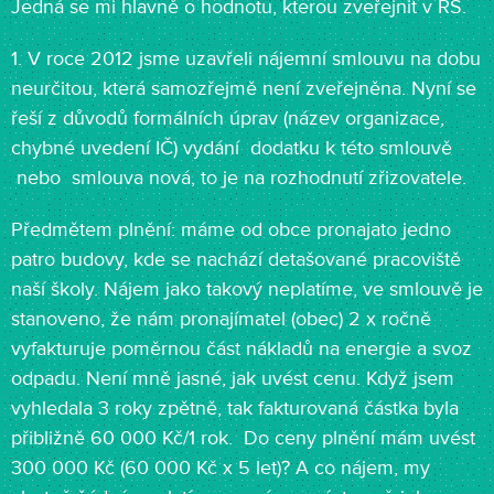
Jedná se mi hlavně o hodnotu, kterou zveřejnit v RS.
1. V roce 2012 jsme uzavřeli nájemní smlouvu na dobu
neurčitou, která samozřejmě není zveřejněna. Nyní se
řeší z důvodů formálních úprav (název organizace,
chybné uvedení IČ) vydání dodatku k této smlouvě
nebo smlouva nová, to je na rozhodnutí zřizovatele.
Předmětem plnění: máme od obce pronajato jedno
patro budovy, kde se nachází detašované pracoviště
naší školy. Nájem jako takový neplatíme, ve smlouvě je
stanoveno, že nám pronajímatel (obec) 2 x ročně
vyfakturuje poměrnou část nákladů na energie a svoz
odpadu. Není mně jasné, jak uvést cenu. Když jsem
vyhledala 3 roky zpětně, tak fakturovaná částka byla
přibližně 60 000 Kč/1 rok. Do ceny plnění mám uvést
300 000 Kč (60 000 Kč x 5 let)? A co nájem, my