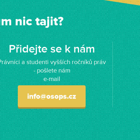
 nic tajit?
Přidejte se k nám
Právníci a studenti vyšších ročníků práv
- pošlete nám
e-mail
info@osops.cz