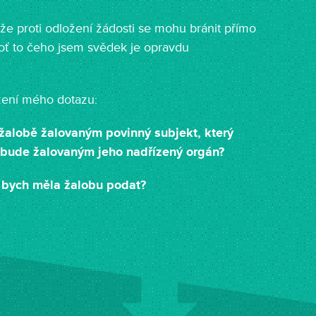
že proti odložení žádosti se mohu bránit přímo
eboť to čeho jsem svědek je opravdu
zení mého dotazu:
alobě žalovaným povinný subjekt, který
o bude žalovaným jeho nadřízený orgán?
 bych měla žalobu podat?