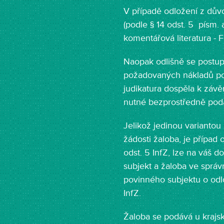
V případě odložení z dův
(podle § 14 odst. 5 písm.
komentářová literatura - F
Naopak odlišně se postup
požadovaných nákladů pod
judikatura dospěla k závě
nutné bezprostředně poda
Jelikož jedinou variantou
žádosti žaloba, je případ
odst. 5 InfZ, lze na váš 
subjekt a žaloba ve správ
povinného subjektu o odlo
InfZ.
Žaloba se podává u krajs