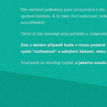
Dle načtené judikatury jsem srozuměna s tím, 
správní žalobou. A to také chci realizovat, n
neuvěřitelné.
Tímto si Vás dovoluji tedy požádat o zodpově
Zda v daném případě bude v mnou podané ž
vydal "rozhodnutí" o odložení žádosti, neb
Současně se dovoluji zeptat,
u jakému soudu