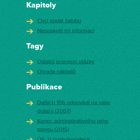
Kapitoly
Chci podat žalobu
Neposkytli mi informaci
Tagy
Ostatní procesní otázky
Úhrada nákladů
Publikace
Dalších 106 odpovědí na vaše
dotazy (2007)
Konec administrativního ping-
pongu (2015)
ÚS: V pochybnostech