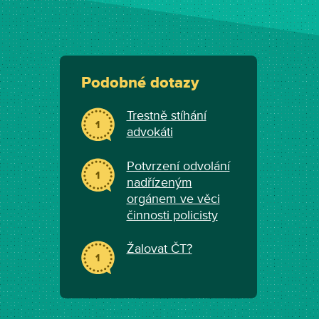
Podobné dotazy
Trestně stíhání
1
advokáti
Potvrzení odvolání
1
nadřízeným
orgánem ve věci
činnosti policisty
Žalovat ČT?
1