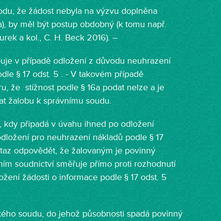
odu, že žádost nebyla na výzvu doplněna
 a), by měl být postup obdobný (k tomu např.
urek a kol., C. H. Beck 2016). –
uje v případě odložení z důvodu neuhrazení
le § 17 odst. 5 . - V takovém případě
ru, že stížnost podle § 16a podat nelze a je
t žalobu k správnímu soudu.
 , kdy připadá v úvahu ihned po odložení
 odložení pro neuhrazení nákladů podle § 17
dotaz odpovědět, že žalovaným je povinný
ním soudnictví směřuje přímo proti rozhodnutí
žení žádosti o informace podle § 17 odst. 5
kého soudu, do jehož působnosti spadá povinný