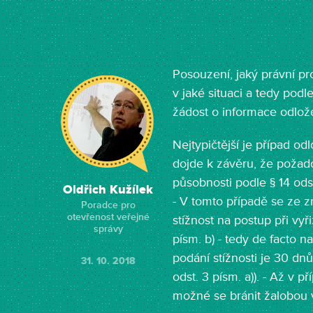
Posouzení, jaký právní pr
v jaké situaci a tedy pod
žádost o informace odlož
Nejtypičtější je případ od
dojde k závěru, že požad
působnosti podle § 14 odst
Oldřich Kužílek
- V tomto případě se ze 
Poradce pro
otevřenost veřejné
stížnost na postup při vyř
správy
písm. b) - tedy de facto 
podání stížnosti je 30 dnů
31. 10. 2018
odst. 3 písm. a)). - Až v p
možné se bránit žalobou 