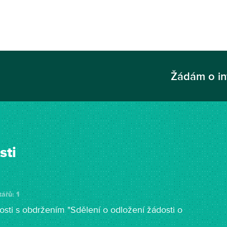
Žádám o i
sti
ářů: 1
osti s obdržením "Sdělení o odložení žádosti o