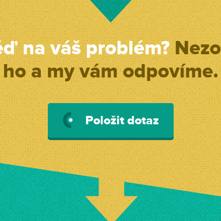
ěď na váš problém?
Nezo
ho a my vám odpovíme.
Položit dotaz