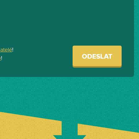
vatelé
!
ODESLAT
e
!