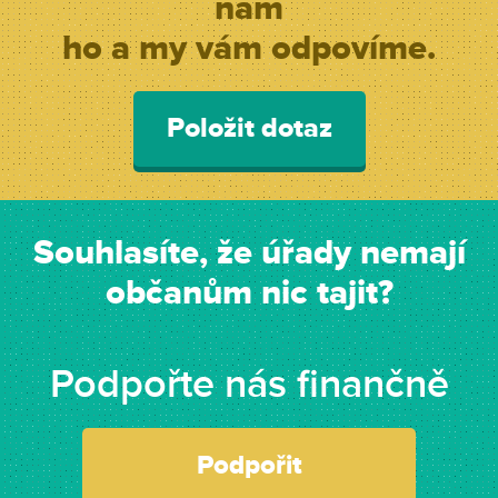
nám
ho a my vám odpovíme.
Položit dotaz
Souhlasíte, že úřady nemají
občanům nic tajit?
Podpořte nás finančně
Podpořit