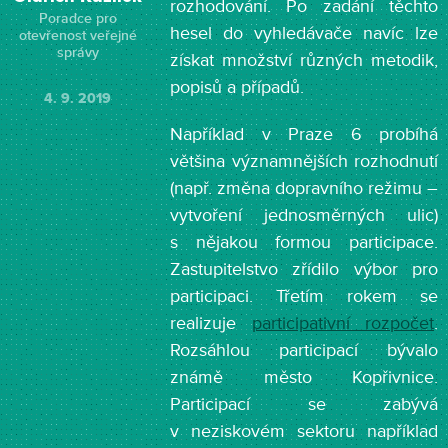
rozhodování. Po zadání těchto
Poradce pro
hesel do vyhledávače navíc lze
otevřenost veřejné
správy
získat množství různých metodik,
popisů a případů.
4. 9. 2019
Například v Praze 6 probíhá
většina významnějších rozhodnutí
(např. změna dopravního režimu –
vytvoření jednosměrných ulic)
s nějakou formou participace.
Zastupitelstvo zřídilo výbor pro
participaci. Třetím rokem se
realizuje
participativní rozpočet
.
Rozsáhlou participací bývalo
známě město Kopřivnice.
Participací se zabývá
v neziskovém sektoru například