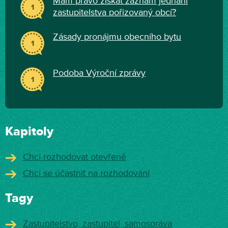
Mám právo získat záznam jednání
1
zastupitelstva pořizovaný obcí?
Zásady pronájmu obecního bytu
1
Podoba Výroční zprávy
1
Kapitoly
Chci rozhodovat otevřeně
Chci se účastnit na rozhodování
Tagy
Zastupitelstvo, zastupitel, samospráva