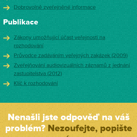
Dobrovolně zveřejněné informace
Publikace
Zákony umožňující účast veřejnosti na
rozhodování
Průvodce zadáváním veřejných zakázek (2009)
Zveřejňování audiovizuálních záznamů z jednání
zastupitelstva (2012)
Klíč k rozhodování
Nenašli jste odpověď na váš
problém?
Nezoufejte, popište