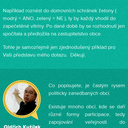
Například roznést do domovních schránek žetony (
modrý = ANO, zelený = NE ), ty by každý vhodil do
zapečetěné vitríny. Po dané době by se rozhodnutí jen
spočítala a předložila na zastupitelstvo obce.
Tohle je samozřejmě jen zjednodušený příklad pro
Vaši představu mého dotazu. Děkuji.
Co popisujete, je častým rysem
politicky zanedbaných obcí.
Existuje mnoho obcí, kde se daří
různé formy participace, tedy
zapojování veřejnosti do
Oldřich Kužílek