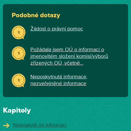
Podobné dotazy
Žádost o právní pomoc
1
Požádala jsem OÚ o informaci o
1
jmenovitém složení komisí/výborů
zřízených OÚ, včetně...
Neposkytnutá informace,
1
nezveřejněné informace
Kapitoly
Neposkytli mi informaci