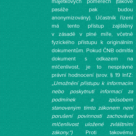
majetkových poměrech (takové
pasáže pak budou
anonymizovány). Účastník řízení
má tento přístup zajištěný
v zásadě v plné míře, včetně
fyzického přístupu k originálním
dokumentům. Pokud ČNB odmítla
dokument s odkazem na
mlčenlivost, je to nesprávné
právní hodnocení (srov. § 19 InfZ:
„Umožnění přístupu k informacím
nebo poskytnutí informací za
podmínek a způsobem
stanoveným tímto zákonem není
porušení povinnosti zachovávat
mlčenlivost uložené zvláštními
zákony.“)
Proti takovému