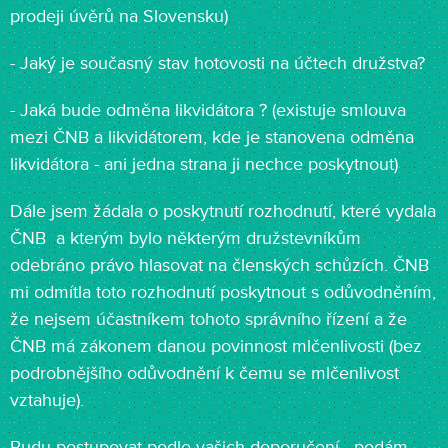
prodeji úvěrů na Slovensku)
- Jaký je současný stav hotovosti na účtech družstva?
- Jaká bude odměna likvidátora ? (existuje smlouva
mezi ČNB a likvidátorem, kde je stanovena odměna
likvidátora - ani jedna strana ji nechce poskytnout)
Dále jsem žádala o poskytnutí rozhodnutí, které vydala
ČNB a kterým bylo některým družstevníkům
odebráno právo hlasovat na členských schůzích. ČNB
mi odmítla toto rozhodnutí poskytnout s odůvodněním,
že nejsem účastníkem tohoto správního řízení a že
ČNB má zákonem danou povinnost mlčenlivosti (bez
podrobnějšího odůvodnění k čemu se mlčenlivost
vztahuje).
Budu postupovat podle vašich doporučení - podám