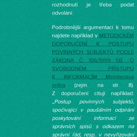
rozhodnutí je třeba podat
odvolání.
Podrobnější argumentaci k tomu
najdete například v
METODICKÉM
DOPORUČENÍ K POSTUPU
POVINNÝCH SUBJEKTŮ PODLE
ZÁKONA Č. 106/1999 SB., O
SVOBODNÉM PŘÍSTUPU
K INFORMACÍM Ministerstva
vnitra
(zejm. na str. 8).
Z doporučení cituji například:
„Postup povinných subjektů,
spočívající v paušálním odpírání
poskytování informací ze
správních spisů s odkazem na
správní řád, resp. v nevyřizování