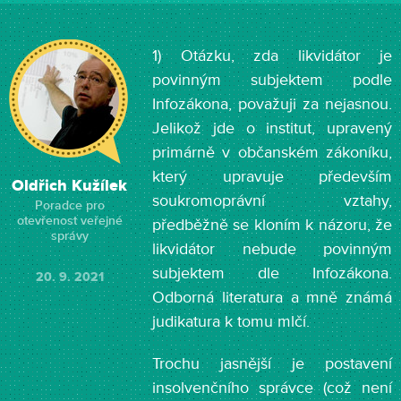
1) Otázku, zda likvidátor je
povinným subjektem podle
Infozákona, považuji za nejasnou.
Jelikož jde o institut, upravený
primárně v občanském zákoníku,
který upravuje především
Oldřich Kužílek
soukromoprávní vztahy,
Poradce pro
otevřenost veřejné
předběžně se kloním k názoru, že
správy
likvidátor nebude povinným
subjektem dle Infozákona.
20. 9. 2021
Odborná literatura a mně známá
judikatura k tomu mlčí.
Trochu jasnější je postavení
insolvenčního správce (což není