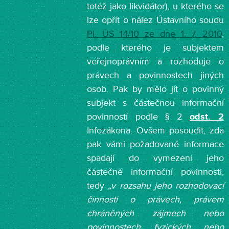
totéž jako likvidátor), u kterého se
lze opřít o nález Ústavního soudu
Pl. ÚS 14/10 ze dne 1. 7. 2010
,
podle kterého je subjektem
veřejnoprávním a rozhoduje o
právech a povinnostech jiných
osob. Pak by mělo jít o povinný
subjekt s částečnou informační
povinností podle § 2
odst. 2
Infozákona. Ovšem posoudit, zda
pak vámi požadované informace
spadají do vymezení jeho
částečné informační povinnosti,
tedy
„v rozsahu jeho rozhodovací
činnosti o právech, právem
chráněných zájmech nebo
povinnostech fyzických nebo