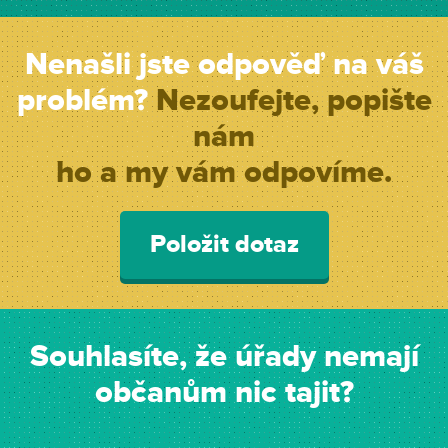
Nenašli jste odpověď na váš
problém?
Nezoufejte, popište
nám
ho a my vám odpovíme.
Položit dotaz
Souhlasíte, že úřady nemají
občanům nic tajit?