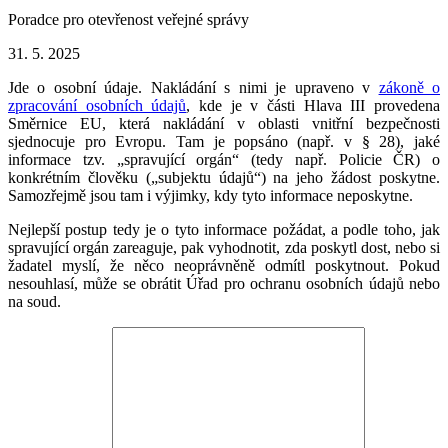
Poradce pro otevřenost veřejné správy
31. 5. 2025
Jde o osobní údaje. Nakládání s nimi je upraveno v
zákoně o
zpracování osobních údajů
, kde je v části Hlava III provedena
Směrnice EU, která nakládání v oblasti vnitřní bezpečnosti
sjednocuje pro Evropu. Tam je popsáno (např. v § 28), jaké
informace tzv. „spravující orgán“ (tedy např. Policie ČR) o
konkrétním člověku („subjektu údajů“) na jeho žádost poskytne.
Samozřejmě jsou tam i výjimky, kdy tyto informace neposkytne.
Nejlepší postup tedy je o tyto informace požádat, a podle toho, jak
spravující orgán zareaguje, pak vyhodnotit, zda poskytl dost, nebo si
žadatel myslí, že něco neoprávněně odmítl poskytnout. Pokud
nesouhlasí, může se obrátit Úřad pro ochranu osobních údajů nebo
na soud.