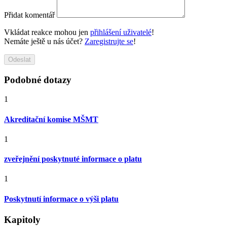
Přidat komentář
Vkládat reakce mohou jen
přihlášení uživatelé
!
Nemáte ještě u nás účet?
Zaregistrujte se
!
Odeslat
Podobné dotazy
1
Akreditační komise MŠMT
1
zveřejnění poskytnuté informace o platu
1
Poskytnutí informace o výši platu
Kapitoly