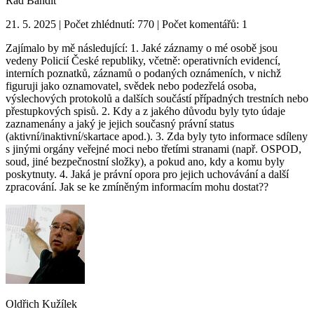
Rad Bandit
21. 5. 2025 | Počet zhlédnutí: 770 | Počet komentářů: 1
Zajímalo by mě následující: 1. Jaké záznamy o mé osobě jsou
vedeny Policií České republiky, včetně: operativních evidencí,
interních poznatků, záznamů o podaných oznámeních, v nichž
figuruji jako oznamovatel, svědek nebo podezřelá osoba,
výslechových protokolů a dalších součástí případných trestních nebo
přestupkových spisů. 2. Kdy a z jakého důvodu byly tyto údaje
zaznamenány a jaký je jejich současný právní status
(aktivní/inaktivní/skartace apod.). 3. Zda byly tyto informace sdíleny
s jinými orgány veřejné moci nebo třetími stranami (např. OSPOD,
soud, jiné bezpečnostní složky), a pokud ano, kdy a komu byly
poskytnuty. 4. Jaká je právní opora pro jejich uchovávání a další
zpracování. Jak se ke zmíněným informacím mohu dostat??
Oldřich Kužílek