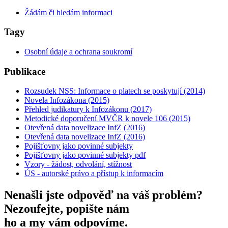
Žádám či hledám informaci
Tagy
Osobní údaje a ochrana soukromí
Publikace
Rozsudek NSS: Informace o platech se poskytují (2014)
Novela Infozákona (2015)
Přehled judikatury k Infozákonu (2017)
Metodické doporučení MVČR k novele 106 (2015)
Otevřená data novelizace InfZ (2016)
Otevřená data novelizace InfZ (2016)
Pojišťovny jako povinné subjekty
Pojišťovny jako povinné subjekty pdf
Vzory - žádost, odvolání, stížnost
ÚS - autorské právo a přístup k informacím
Nenašli jste odpověď na váš problém?
Nezoufejte, popište nám
ho a my vám odpovíme.