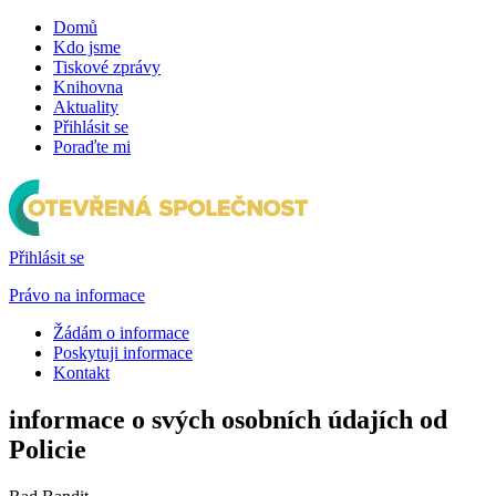
Domů
Kdo jsme
Tiskové zprávy
Knihovna
Aktuality
Přihlásit se
Poraďte mi
Přihlásit se
Právo na informace
Žádám o informace
Poskytuji informace
Kontakt
informace o svých osobních údajích od
Policie