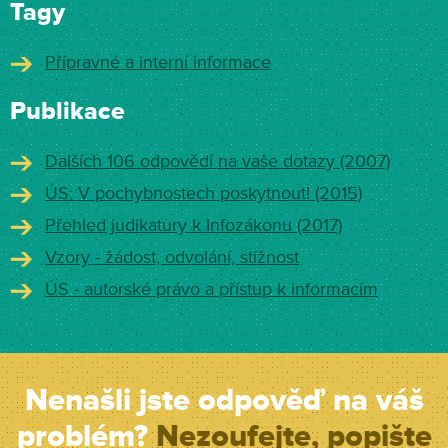
Tagy
Přípravné a interní informace
Publikace
Dalších 106 odpovědí na vaše dotazy (2007)
ÚS: V pochybnostech poskytnout! (2015)
Přehled judikatury k Infozákonu (2017)
Vzory - žádost, odvolání, stížnost
ÚS - autorské právo a přístup k informacím
Nenašli jste odpověď na váš
problém?
Nezoufejte, popište