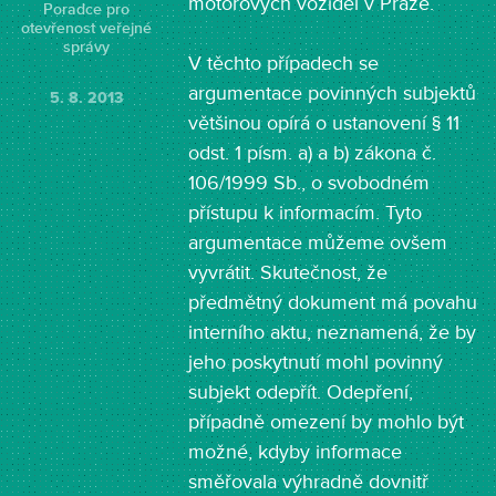
motorových vozidel v Praze.
Poradce pro
otevřenost veřejné
správy
V těchto případech se
argumentace povinných subjektů
5. 8. 2013
většinou opírá o ustanovení § 11
odst. 1 písm. a) a b) zákona č.
106/1999 Sb., o svobodném
přístupu k informacím. Tyto
argumentace můžeme ovšem
vyvrátit. Skutečnost, že
předmětný dokument má povahu
interního aktu, neznamená, že by
jeho poskytnutí mohl povinný
subjekt odepřít. Odepření,
případně omezení by mohlo být
možné, kdyby informace
směřovala výhradně dovnitř