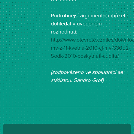
Podrobnější argumentaci můžete
dohledat v uvedeném
rozhodnutí:
http://www.otevrete.cz/files/downlo
mv-z-11-kvetna-2010-cj-mv-33652-
5odk-2010-poskytnuti-auditu/
(zodpovězeno ve spolupráci se
stážistou: Sandro Grof)