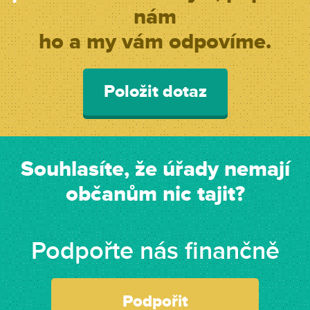
nám
ho a my vám odpovíme.
Položit dotaz
Souhlasíte, že úřady nemají
občanům nic tajit?
Podpořte nás finančně
Podpořit