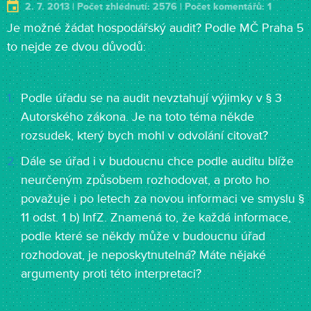
2. 7. 2013 | Počet zhlédnutí: 2576 | Počet komentářů: 1
Je možné žádat hospodářský audit? Podle MČ Praha 5
to nejde ze dvou důvodů:
Podle úřadu se na audit nevztahují výjimky v § 3
Autorského zákona. Je na toto téma někde
rozsudek, který bych mohl v odvolání citovat?
Dále se úřad i v budoucnu chce podle auditu blíže
neurčeným způsobem rozhodovat, a proto ho
považuje i po letech za novou informaci ve smyslu §
11 odst. 1 b) InfZ. Znamená to, že každá informace,
podle které se někdy může v budoucnu úřad
rozhodovat, je neposkytnutelná? Máte nějaké
argumenty proti této interpretaci?