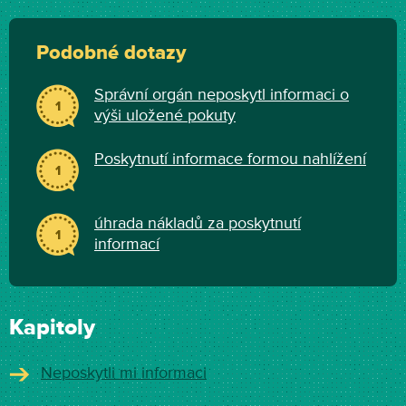
Podobné dotazy
Správní orgán neposkytl informaci o
1
výši uložené pokuty
Poskytnutí informace formou nahlížení
1
úhrada nákladů za poskytnutí
1
informací
Kapitoly
Neposkytli mi informaci