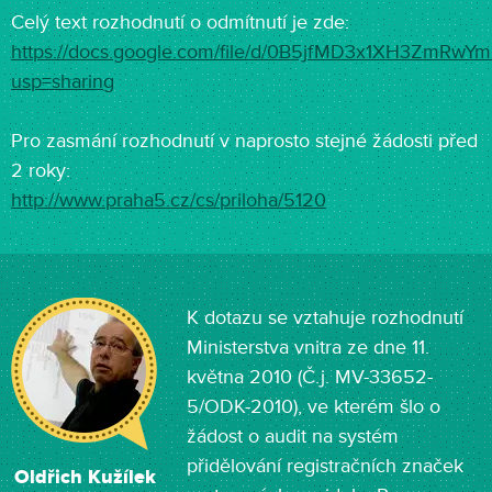
Celý text rozhodnutí o odmítnutí je zde:
https://docs.google.com/file/d/0B5jfMD3x1XH3ZmRwY
usp=sharing
Pro zasmání rozhodnutí v naprosto stejné žádosti před
2 roky:
http://www.praha5.cz/cs/priloha/5120
K dotazu se vztahuje rozhodnutí
Ministerstva vnitra ze dne 11.
května 2010 (Č.j. MV-33652-
5/ODK-2010), ve kterém šlo o
žádost o audit na systém
přidělování registračních značek
Oldřich Kužílek