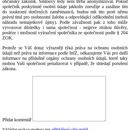
občanský zákoník. Smlouvy tedy není třeba anonymizovat. Pokud
společník poskytnuté osobní údaje jakkoliv zneužije a zasáhne tím
do soukromí dotčených zaměstnanců, budou mít tito proti němu
právní titul pro osobnostní žalobu a odpovídající odškodnění (neboli
náhradu nemajetkové újmy). Podle závažnosti pak z toho může
vyvozovat důsledky i sama společnost - nejprve ztrátou důvěry,
posléze i možností vyloučení společníka ze společnosti podle § 204
ZOK.
Protože se Váš dotaz výrazněji týká práva na ochranu osobních
údajů než práva na informace podle InfZ, odkazujeme Vás pro další
informace na příslušné orgány ochrany osobních údajů, které taky
mohou Vaši společnost penalizovat v případě, že shledají porušení
zákona.
Přidat komentář
Vkládat reakce mohou jen
přihlášení uživatelé
!