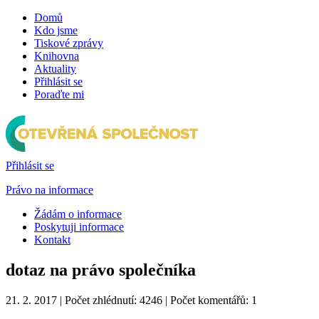
Domů
Kdo jsme
Tiskové zprávy
Knihovna
Aktuality
Přihlásit se
Poraďte mi
Přihlásit se
Právo na informace
Žádám o informace
Poskytuji informace
Kontakt
dotaz na právo společníka
21. 2. 2017 | Počet zhlédnutí: 4246 | Počet komentářů: 1