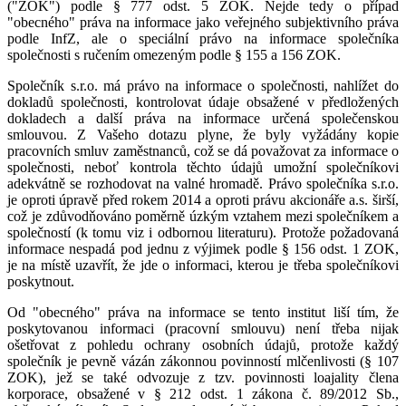
("ZOK") podle § 777 odst. 5 ZOK. Nejde tedy o případ
"obecného" práva na informace jako veřejného subjektivního práva
podle InfZ, ale o speciální právo na informace společníka
společnosti s ručením omezeným podle § 155 a 156 ZOK.
Společník s.r.o. má právo na informace o společnosti, nahlížet do
dokladů společnosti, kontrolovat údaje obsažené v předložených
dokladech a další práva na informace určená společenskou
smlouvou. Z Vašeho dotazu plyne, že byly vyžádány kopie
pracovních smluv zaměstnanců, což se dá považovat za informace o
společnosti, neboť kontrola těchto údajů umožní společníkovi
adekvátně se rozhodovat na valné hromadě. Právo společníka s.r.o.
je oproti úpravě před rokem 2014 a oproti právu akcionáře a.s. širší,
což je zdůvodňováno poměrně úzkým vztahem mezi společníkem a
společností (k tomu viz i odbornou literaturu). Protože požadovaná
informace nespadá pod jednu z výjimek podle § 156 odst. 1 ZOK,
je na místě uzavřít, že jde o informaci, kterou je třeba společníkovi
poskytnout.
Od "obecného" práva na informace se tento institut liší tím, že
poskytovanou informaci (pracovní smlouvu) není třeba nijak
ošetřovat z pohledu ochrany osobních údajů, protože každý
společník je pevně vázán zákonnou povinností mlčenlivosti (§ 107
ZOK), jež se také odvozuje z tzv. povinnosti loajality člena
korporace, obsažené v § 212 odst. 1 zákona č. 89/2012 Sb.,