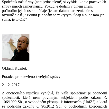
Společník naší firmy (není jednatelem!) si vyžádal kopie pracovních
smluv našich zaměstnanců. Pokud je dodám v plném znění,
poškodím jejich osobní údaje (je tam datum narození, adresa
bydliště a č.ú.)? Pokud je dodám se zakrytými údaji a bude tam jen
suma, je to OK?
Oldřich Kužílek
Poradce pro otevřenost veřejné správy
21. 2. 2017
Z obchodního rejstříku vyplývá, že Vaše společnost je obchodní
společností, která není povinným subjektem podle zákona č.
106/1999 Sb., o svobodném přístupu k informacím ("InfZ") a která
se podřídila zákonu č. 90/2012 Sb., o obchodních korporacích