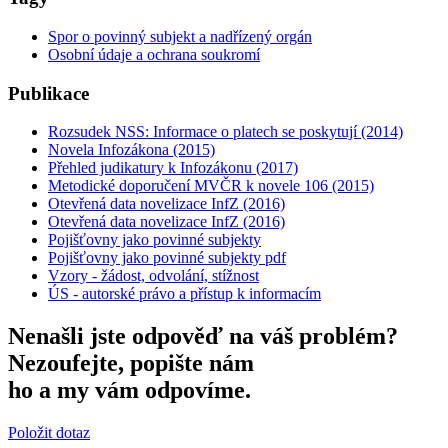
Spor o povinný subjekt a nadřízený orgán
Osobní údaje a ochrana soukromí
Publikace
Rozsudek NSS: Informace o platech se poskytují (2014)
Novela Infozákona (2015)
Přehled judikatury k Infozákonu (2017)
Metodické doporučení MVČR k novele 106 (2015)
Otevřená data novelizace InfZ (2016)
Otevřená data novelizace InfZ (2016)
Pojišťovny jako povinné subjekty
Pojišťovny jako povinné subjekty pdf
Vzory - žádost, odvolání, stížnost
ÚS - autorské právo a přístup k informacím
Nenašli jste odpověď na váš problém?
Nezoufejte, popište nám
ho a my vám odpovíme.
Položit dotaz