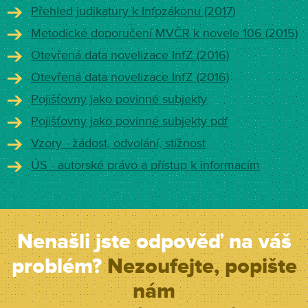
Přehled judikatury k Infozákonu (2017)
Metodické doporučení MVČR k novele 106 (2015)
Otevřená data novelizace InfZ (2016)
Otevřená data novelizace InfZ (2016)
Pojišťovny jako povinné subjekty
Pojišťovny jako povinné subjekty pdf
Vzory - žádost, odvolání, stížnost
ÚS - autorské právo a přístup k informacím
Nenašli jste odpověď na váš
problém?
Nezoufejte, popište
nám