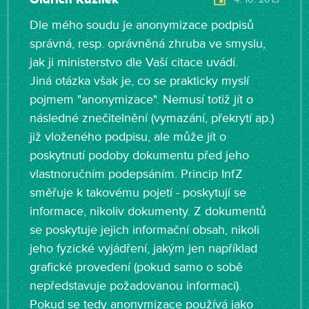
Dle mého soudu je anonymizace podpisů
správná, resp. oprávněná zhruba ve smyslu,
jak ji ministerstvo dle Vaší citace uvádí.
Jiná otázka však je, co se prakticky myslí
pojmem "anonymizace". Nemusí totiž jít o
následné znečitelnění (vymazání, překrytí ap.)
již vloženého podpisu, ale může jít o
poskytnutí podoby dokumentu před jeho
vlastnoručním podepsáním. Princip InfZ
směřuje k takovému pojetí - poskytují se
informace, nikoliv dokumenty. Z dokumentů
se poskytuje jejich informační obsah, nikoli
jeho fyzické vyjádření, jakým jen například
grafické provedení (pokud samo o sobě
nepředstavuje požadovanou informaci).
Pokud se tedy anonymizace používá jako