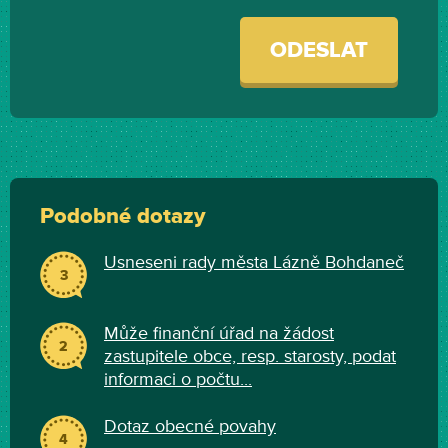
ODESLAT
Podobné dotazy
Usneseni rady města Lázně Bohdaneč
3
Může finanční úřad na žádost
2
zastupitele obce, resp. starosty, podat
informaci o počtu...
Dotaz obecné povahy
4