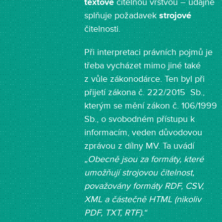
textově
čitelnou vrstvou – údajně
splňuje požadavek
strojové
čitelnosti.
Při interpretaci právních pojmů je
třeba vycházet mimo jiné také
z vůle zákonodárce. Ten byl při
přijetí zákona č. 222/2015 Sb.,
kterým se mění zákon č. 106/1999
Sb., o svobodném přístupu k
informacím, veden důvodovou
zprávou z dílny MV. Ta uvádí
„Obecně jsou za formáty, které
umožňují strojovou čitelnost,
považovány formáty RDF, CSV,
XML a částečně HTML (nikoliv
PDF, TXT, RTF).“