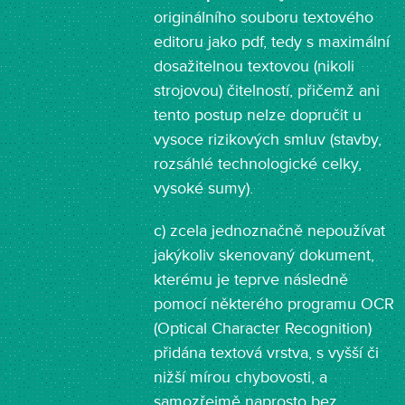
originálního souboru textového
editoru jako pdf, tedy s maximální
dosažitelnou textovou (nikoli
strojovou) čitelností, přičemž ani
tento postup nelze dopručit u
vysoce rizikových smluv (stavby,
rozsáhlé technologické celky,
vysoké sumy).
c) zcela jednoznačně nepoužívat
jakýkoliv skenovaný dokument,
kterému je teprve následně
pomocí některého programu OCR
(Optical Character Recognition)
přidána textová vrstva, s vyšší či
nižší mírou chybovosti, a
samozřejmě naprosto bez