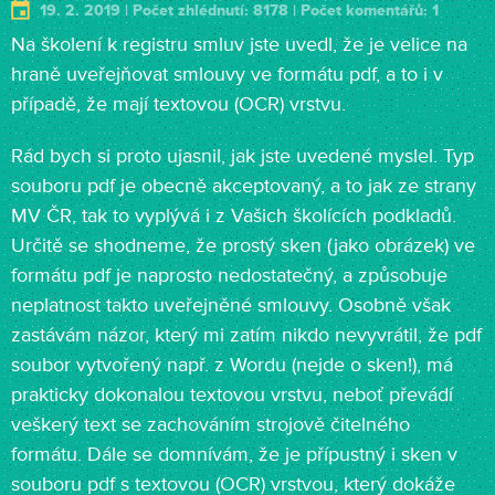
19. 2. 2019 | Počet zhlédnutí: 8178 | Počet komentářů: 1
Na školení k registru smluv jste uvedl, že je velice na
hraně uveřejňovat smlouvy ve formátu pdf, a to i v
případě, že mají textovou (OCR) vrstvu.
Rád bych si proto ujasnil, jak jste uvedené myslel. Typ
souboru pdf je obecně akceptovaný, a to jak ze strany
MV ČR, tak to vyplývá i z Vašich školících podkladů.
Určitě se shodneme, že prostý sken (jako obrázek) ve
formátu pdf je naprosto nedostatečný, a způsobuje
neplatnost takto uveřejněné smlouvy. Osobně však
zastávám názor, který mi zatím nikdo nevyvrátil, že pdf
soubor vytvořený např. z Wordu (nejde o sken!), má
prakticky dokonalou textovou vrstvu, neboť převádí
veškerý text se zachováním strojově čitelného
formátu. Dále se domnívám, že je přípustný i sken v
souboru pdf s textovou (OCR) vrstvou, který dokáže