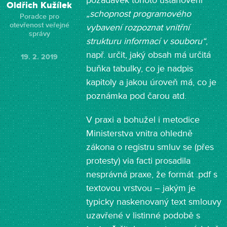
požadavek tohoto ustanovení
Oldřich Kužílek
„schopnost programového
Poradce pro
otevřenost veřejné
vybavení rozpoznat vnitřní
správy
strukturu informací v souboru“
,
např. určit, jaký obsah má určitá
19. 2. 2019
buňka tabulky, co je nadpis
kapitoly a jakou úroveň má, co je
poznámka pod čarou atd.
V praxi a bohužel i metodice
Ministerstva vnitra ohledně
zákona o registru smluv se (přes
protesty) via facti prosadila
nesprávná praxe, že formát .pdf s
textovou vrstvou – jakým je
typicky naskenovaný text smlouvy
uzavřené v listinné podobě s