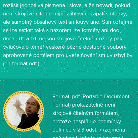
rozlišit jednotlivá písmena i slova, a že nevadí, pokud
není strojově čitelné např. záhlaví či zápatí smlouvy,
ale samotný obsahový text smlouvy ano. Samozřejmě
se lze setkat také s názorem, že formáty ani doc.,
docx., rtf. a txt. nejsou strojově čitelné, což by pak
vylučovalo téměř veškeré běžně dostupné soubory
aprobované portálem pro uveřejňování smluv (zbyl by
jen formát odt.).
Formát .pdf (Portable Document
Format) prokazatelně není
strojově čitelným formátem,
protože nesplňuje podmínky
definice v § 3 odst. 7 (zejména