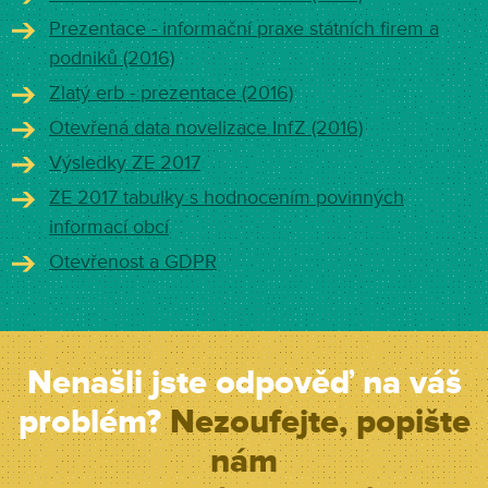
Prezentace - informační praxe státních firem a
podniků (2016)
Zlatý erb - prezentace (2016)
Otevřená data novelizace InfZ (2016)
Výsledky ZE 2017
ZE 2017 tabulky s hodnocením povinných
informací obcí
Otevřenost a GDPR
Nenašli jste odpověď na váš
problém?
Nezoufejte, popište
nám