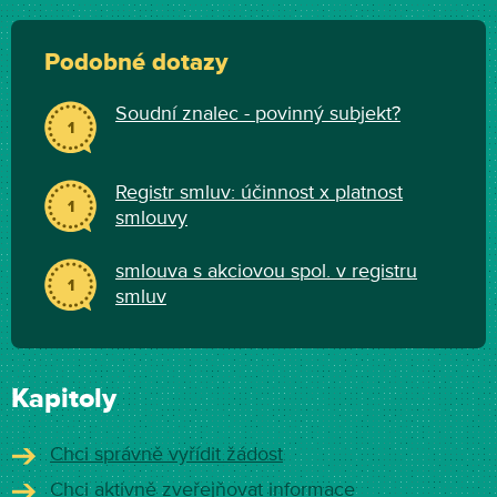
Podobné dotazy
Soudní znalec - povinný subjekt?
1
Registr smluv: účinnost x platnost
1
smlouvy
smlouva s akciovou spol. v registru
1
smluv
Kapitoly
Chci správně vyřídit žádost
Chci aktivně zveřejňovat informace