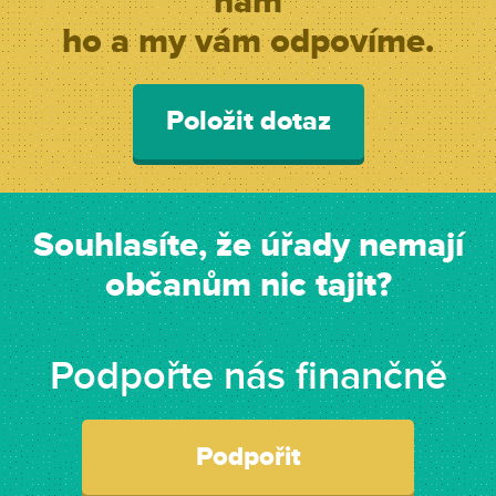
nám
ho a my vám odpovíme.
Položit dotaz
Souhlasíte, že úřady nemají
občanům nic tajit?
Podpořte nás finančně
Podpořit