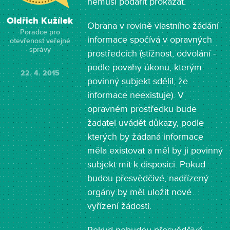
nemusí podařit prokázat.
Oldřich Kužílek
Obrana v rovině vlastního žádání
Poradce pro
informace spočívá v opravných
otevřenost veřejné
správy
prostředcích (stížnost, odvolání -
podle povahy úkonu, kterým
22. 4. 2015
povinný subjekt sdělil, že
informace neexistuje). V
opravném prostředku bude
žadatel uvádět důkazy, podle
kterých by žádaná informace
měla existovat a měl by ji povinný
subjekt mít k disposici. Pokud
budou přesvědčivé, nadřízený
orgány by měl uložit nové
vyřízení žádosti.