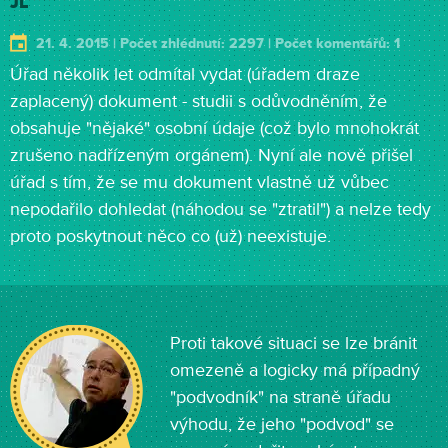
JL
21. 4. 2015 | Počet zhlédnutí: 2297 | Počet komentářů: 1
Úřad několik let odmítal vydat (úřadem draze
zaplacený) dokument - studii s odůvodněním, že
obsahuje "nějaké" osobní údaje (což bylo mnohokrát
zrušeno nadřízeným orgánem). Nyní ale nově přišel
úřad s tím, že se mu dokument vlastně už vůbec
nepodařilo dohledat (náhodou se "ztratil") a nelze tedy
proto poskytnout něco co (už) neexistuje.
Proti takové situaci se lze bránit
omezeně a logicky má případný
"podvodník" na straně úřadu
výhodu, že jeho "podvod" se