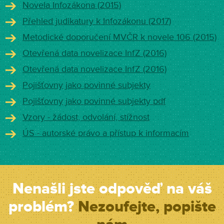
Novela Infozákona (2015)
Přehled judikatury k Infozákonu (2017)
Metodické doporučení MVČR k novele 106 (2015)
Otevřená data novelizace InfZ (2016)
Otevřená data novelizace InfZ (2016)
Pojišťovny jako povinné subjekty
Pojišťovny jako povinné subjekty pdf
Vzory - žádost, odvolání, stížnost
ÚS - autorské právo a přístup k informacím
Nenašli jste odpověď na váš
problém?
Nezoufejte, popište