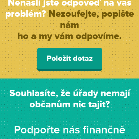
Nenašli jste odpověď na váš
problém?
Nezoufejte, popište
nám
ho a my vám odpovíme.
Položit dotaz
Souhlasíte, že úřady nemají
občanům nic tajit?
Podpořte nás finančně