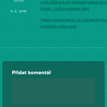
správy
mid=20&wstyle=0&page=page/docs
fondu_justicni-sprava.html
9. 2. 2019
https://www.policie.cz/clanek/archiv
trestnich-spisu.aspx
Přidat komentář