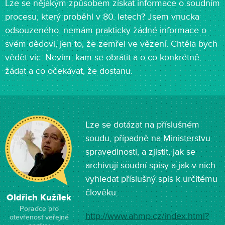
Lze se nějakým způsobem získat informace o soudním
procesu, který proběhl v 80. letech? Jsem vnucka
odsouzeného, nemám prakticky žádné informace o
svém dědovi, jen to, že zemřel ve vězení. Chtěla bych
vědět víc. Nevím, kam se obrátit a o co konkrétně
žádat a co očekávat, že dostanu.
Lze se dotázat na příslušném
soudu, případně na Ministerstvu
spravedlnosti, a zjistit, jak se
archivují soudní spisy a jak v nich
vyhledat příslušný spis k určitému
člověku.
Oldřich Kužílek
Poradce pro
http://www.ahmp.cz/index.html?
otevřenost veřejné