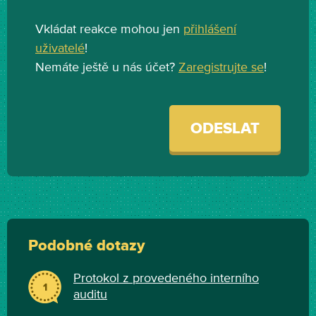
Vkládat reakce mohou jen
přihlášení
uživatelé
!
Nemáte ještě u nás účet?
Zaregistrujte se
!
ODESLAT
Podobné dotazy
Protokol z provedeného interního
1
auditu