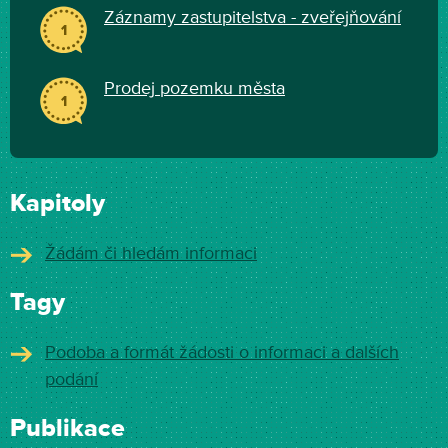
Záznamy zastupitelstva - zveřejňování
1
Prodej pozemku města
1
Kapitoly
Žádám či hledám informaci
Tagy
Podoba a formát žádosti o informaci a dalších
podání
Publikace