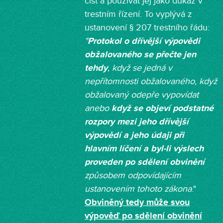
číst a používat jej jako důkaz v
trestním řízení. To vyplývá z
ustanovení § 207 trestního řádu:
"
Protokol o dřívější výpovědi
obžalovaného se přečte jen
tehdy
, když se jedná v
nepřítomnosti obžalovaného, když
obžalovaný odepře vypovídat
anebo
když se objeví podstatné
rozpory mezi jeho dřívější
výpovědí a jeho údaji při
hlavním líčení a byl-li výslech
proveden po sdělení obvinění
způsobem odpovídajícím
ustanovením tohoto zákona
."
Obviněný tedy může svou
výpověď po sdělení obvinění