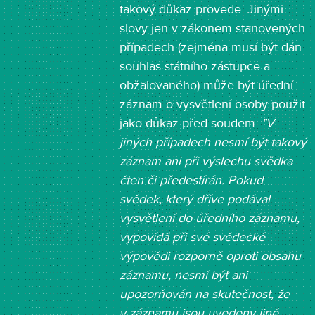
takový důkaz provede. Jinými
slovy jen v zákonem stanovených
případech (zejména musí být dán
souhlas státního zástupce a
obžalovaného) může být úřední
záznam o vysvětlení osoby použit
jako důkaz před soudem.
"V
jiných případech nesmí být takový
záznam ani při výslechu svědka
čten či předestírán. Pokud
svědek, který dříve podával
vysvětlení do úředního záznamu,
vypovídá při své svědecké
výpovědi rozporně oproti obsahu
záznamu, nesmí být ani
upozorňován na skutečnost, že
v záznamu jsou uvedeny jiné