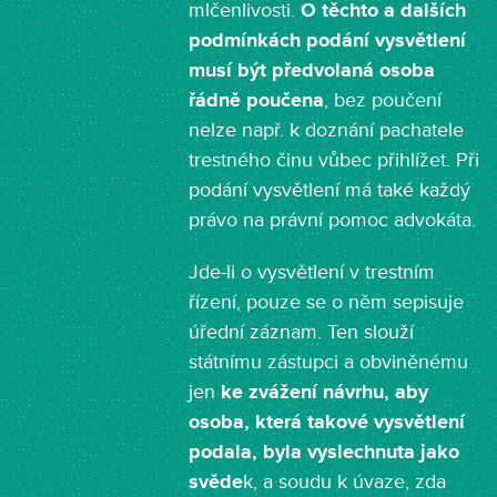
mlčenlivosti.
O těchto a dalších
podmínkách podání vysvětlení
musí být předvolaná osoba
řádně poučena
, bez poučení
nelze např. k doznání pachatele
trestného činu vůbec přihlížet. Při
podání vysvětlení má také každý
právo na právní pomoc advokáta.
Jde-li o vysvětlení v trestním
řízení, pouze se o něm sepisuje
úřední záznam. Ten slouží
státnímu zástupci a obviněnému
jen
ke zvážení návrhu, aby
osoba, která takové vysvětlení
podala, byla vyslechnuta jako
svěde
k, a soudu k úvaze, zda