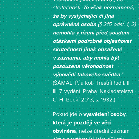
skutečnosti.
To však neznamená,
že by vyslýchající či jiná
oprávněná osoba
(§ 215 odst. 1, 2)
nemohla v řízení před soudem
otázkami podrobně objasňovat
skutečnosti jinak obsažené
v záznamu, aby mohla být
posouzena věrohodnost
výpovědi takového svědka
."
(ŠÁMAL, P. a kol.: Trestní řád I, II,
III. 7. vydání. Praha: Nakladatelství
C. H. Beck, 2013, s. 1932.)
Pokud jde o
vysvětlení osoby,
která je později ve věci
obviněna
, nelze úřední záznam