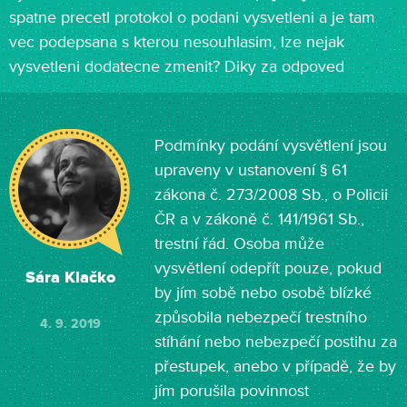
spatne precetl protokol o podani vysvetleni a je tam
vec podepsana s kterou nesouhlasim, lze nejak
vysvetleni dodatecne zmenit? Diky za odpoved
Podmínky podání vysvětlení jsou
upraveny v ustanovení § 61
zákona č. 273/2008 Sb., o Policii
ČR a v zákoně č. 141/1961 Sb.,
trestní řád. Osoba může
vysvětlení odepřít pouze, pokud
Sára Klačko
by jím sobě nebo osobě blízké
způsobila nebezpečí trestního
4. 9. 2019
stíhání nebo nebezpečí postihu za
přestupek, anebo v případě, že by
jím porušila povinnost