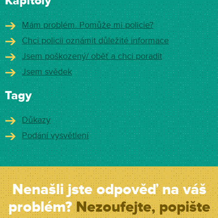
Kapitoly
Mám problém. Pomůže mi policie?
Chci policii oznámit důležité informace
Jsem poškozený/ oběť a chci poradit
Jsem svědek
Tagy
Důkazy
Podání vysvětlení
Nenašli jste odpověď na váš
problém?
Nezoufejte, popište