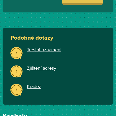
Podobné dotazy
Trestni oznameni
1
Zjištění adresy
1
Kradez
1