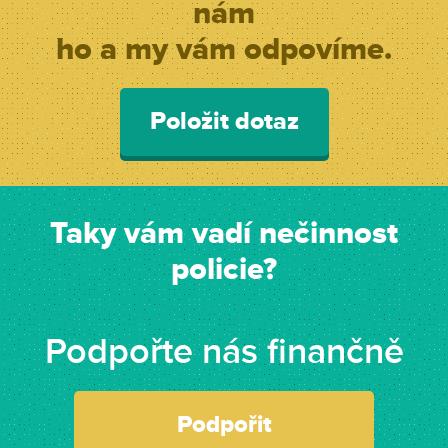
nám
ho a my vám odpovíme.
Položit dotaz
Taky vám vadí nečinnost
policie?
Podpořte nás finančně
Podpořit